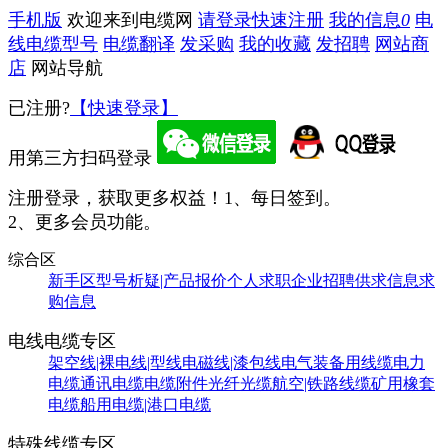
手机版
欢迎来到电缆网
请登录
快速注册
我的信息
0
电
线电缆型号
电缆翻译
发采购
我的收藏
发招聘
网站商
店
网站导航
已注册?
【快速登录】
用第三方扫码登录
注册登录，获取更多权益！
1、每日签到。
2、更多会员功能。
综合区
新手区
型号析疑|产品报价
个人求职
企业招聘
供求信息
求
购信息
电线电缆专区
架空线|裸电线|型线
电磁线|漆包线
电气装备用线缆
电力
电缆
通讯电缆
电缆附件
光纤光缆
航空|铁路线缆
矿用橡套
电缆
船用电缆|港口电缆
特殊线缆专区