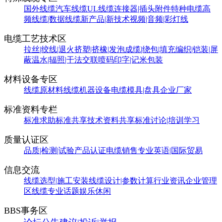
国外线缆
汽车线缆
UL线缆
连接器|插头附件
特种电缆
高
频线缆|数据线缆
新产品|新技术
视频|音频|彩灯线
电缆工艺技术区
拉丝|绞线|退火
挤塑|挤橡|发泡
成缆|绕包|填充
编织|铠装|屏
蔽
温水|辐照|干法交联
喷码印字|记米包装
材料设备专区
线缆原材料
线缆机器设备
电缆模具|盘具
企业厂家
标准资料专栏
标准求助
标准共享
技术资料共享
标准讨论|培训学习
质量认证区
品质|检测|试验
产品认证
电缆销售
专业英语|国际贸易
信息交流
线缆选型|施工安装
线缆设计|参数计算
行业资讯
企业管理
区
线缆专业话题
娱乐休闲
BBS事务区