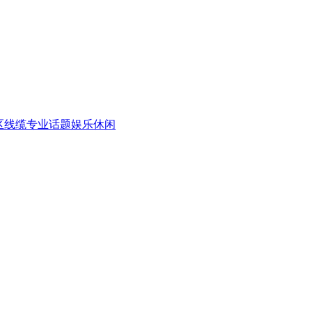
区
线缆专业话题
娱乐休闲