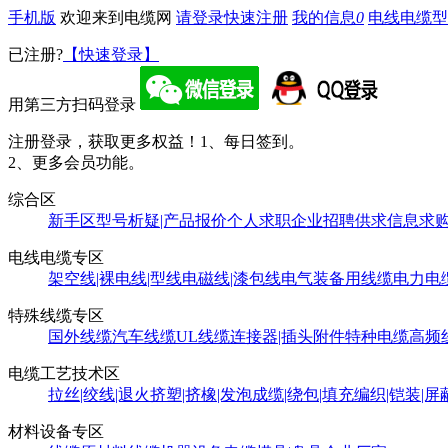
手机版
欢迎来到电缆网
请登录
快速注册
我的信息
0
电线电缆型
已注册?
【快速登录】
用第三方扫码登录
注册登录，获取更多权益！
1、每日签到。
2、更多会员功能。
综合区
新手区
型号析疑|产品报价
个人求职
企业招聘
供求信息
求
电线电缆专区
架空线|裸电线|型线
电磁线|漆包线
电气装备用线缆
电力电
特殊线缆专区
国外线缆
汽车线缆
UL线缆
连接器|插头附件
特种电缆
高频
电缆工艺技术区
拉丝|绞线|退火
挤塑|挤橡|发泡
成缆|绕包|填充
编织|铠装|屏
材料设备专区