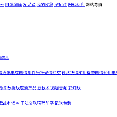
号
电缆翻译
发采购
我的收藏
发招聘
网站商店
网站导航
购信息
缆
通讯电缆
电缆附件
光纤光缆
航空|铁路线缆
矿用橡套电缆
船用电
线缆|数据线缆
新产品|新技术
视频|音频|彩灯线
蔽
温水|辐照|干法交联
喷码印字|记米包装