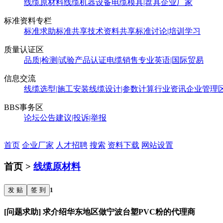
线缆原材料
线缆机器设备
电缆模具|盘具
企业厂家
标准资料专栏
标准求助
标准共享
技术资料共享
标准讨论|培训学习
质量认证区
品质|检测|试验
产品认证
电缆销售
专业英语|国际贸易
信息交流
线缆选型|施工安装
线缆设计|参数计算
行业资讯
企业管理
BBS事务区
论坛公告
建议|投诉|举报
首页
企业厂家
人才招聘
搜索
资料下载
网站设置
首页 >
线缆原材料
发 贴
签 到
1
[问题求助] 求介绍华东地区做宁波台塑PVC粉的代理商