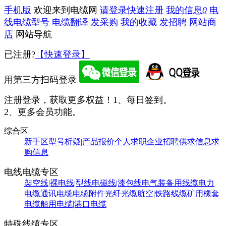
手机版
欢迎来到电缆网
请登录
快速注册
我的信息
0
电
线电缆型号
电缆翻译
发采购
我的收藏
发招聘
网站商
店
网站导航
已注册?
【快速登录】
用第三方扫码登录
注册登录，获取更多权益！
1、每日签到。
2、更多会员功能。
综合区
新手区
型号析疑|产品报价
个人求职
企业招聘
供求信息
求
购信息
电线电缆专区
架空线|裸电线|型线
电磁线|漆包线
电气装备用线缆
电力
电缆
通讯电缆
电缆附件
光纤光缆
航空|铁路线缆
矿用橡套
电缆
船用电缆|港口电缆
特殊线缆专区