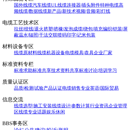
国外线缆
汽车线缆
UL线缆
连接器|插头附件
特种电缆
高
频线缆|数据线缆
新产品|新技术
视频|音频|彩灯线
电缆工艺技术区
拉丝|绞线|退火
挤塑|挤橡|发泡
成缆|绕包|填充
编织|铠装|屏
蔽
温水|辐照|干法交联
喷码印字|记米包装
材料设备专区
线缆原材料
线缆机器设备
电缆模具|盘具
企业厂家
标准资料专栏
标准求助
标准共享
技术资料共享
标准讨论|培训学习
质量认证区
品质|检测|试验
产品认证
电缆销售
专业英语|国际贸易
信息交流
线缆选型|施工安装
线缆设计|参数计算
行业资讯
企业管理
区
线缆专业话题
娱乐休闲
BBS事务区