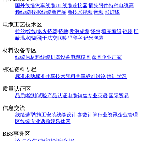
国外线缆
汽车线缆
UL线缆
连接器|插头附件
特种电缆
高
频线缆|数据线缆
新产品|新技术
视频|音频|彩灯线
电缆工艺技术区
拉丝|绞线|退火
挤塑|挤橡|发泡
成缆|绕包|填充
编织|铠装|屏
蔽
温水|辐照|干法交联
喷码印字|记米包装
材料设备专区
线缆原材料
线缆机器设备
电缆模具|盘具
企业厂家
标准资料专栏
标准求助
标准共享
技术资料共享
标准讨论|培训学习
质量认证区
品质|检测|试验
产品认证
电缆销售
专业英语|国际贸易
信息交流
线缆选型|施工安装
线缆设计|参数计算
行业资讯
企业管理
区
线缆专业话题
娱乐休闲
BBS事务区