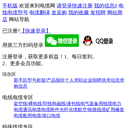
手机版
欢迎来到电缆网
请登录
快速注册
我的信息
0
电
线电缆型号
电缆翻译
发采购
我的收藏
发招聘
网站商
店
网站导航
已注册?
【快速登录】
用第三方扫码登录
注册登录，获取更多权益！
1、每日签到。
2、更多会员功能。
综合区
新手区
型号析疑|产品报价
个人求职
企业招聘
供求信息
求
购信息
电线电缆专区
架空线|裸电线|型线
电磁线|漆包线
电气装备用线缆
电力
电缆
通讯电缆
电缆附件
光纤光缆
航空|铁路线缆
矿用橡套
电缆
船用电缆|港口电缆
特殊线缆专区