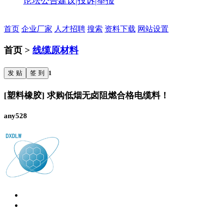
论坛公告
建议|投诉|举报
首页
企业厂家
人才招聘
搜索
资料下载
网站设置
首页 >
线缆原材料
发 贴
签 到
1
[塑料橡胶] 求购低烟无卤阻燃合格电缆料！
any528