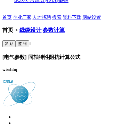
论坛公告
建议|投诉|举报
首页
企业厂家
人才招聘
搜索
资料下载
网站设置
首页 >
线缆设计|参数计算
发 贴
签 到
1
[电气参数] 同轴特性阻抗计算公式
wisshhq