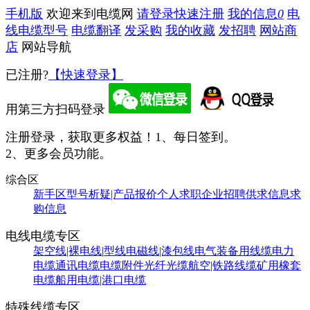
手机版
欢迎来到电缆网
请登录
快速注册
我的信息
0
电
线电缆型号
电缆翻译
发采购
我的收藏
发招聘
网站商
店
网站导航
已注册?
【快速登录】
用第三方扫码登录
注册登录，获取更多权益！
1、每日签到。
2、更多会员功能。
综合区
新手区
型号析疑|产品报价
个人求职
企业招聘
供求信息
求
购信息
电线电缆专区
架空线|裸电线|型线
电磁线|漆包线
电气装备用线缆
电力
电缆
通讯电缆
电缆附件
光纤光缆
航空|铁路线缆
矿用橡套
电缆
船用电缆|港口电缆
特殊线缆专区