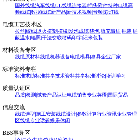
国外线缆
汽车线缆
UL线缆
连接器|插头附件
特种电缆
高
频线缆|数据线缆
新产品|新技术
视频|音频|彩灯线
电缆工艺技术区
拉丝|绞线|退火
挤塑|挤橡|发泡
成缆|绕包|填充
编织|铠装|屏
蔽
温水|辐照|干法交联
喷码印字|记米包装
材料设备专区
线缆原材料
线缆机器设备
电缆模具|盘具
企业厂家
标准资料专栏
标准求助
标准共享
技术资料共享
标准讨论|培训学习
质量认证区
品质|检测|试验
产品认证
电缆销售
专业英语|国际贸易
信息交流
线缆选型|施工安装
线缆设计|参数计算
行业资讯
企业管理
区
线缆专业话题
娱乐休闲
BBS事务区