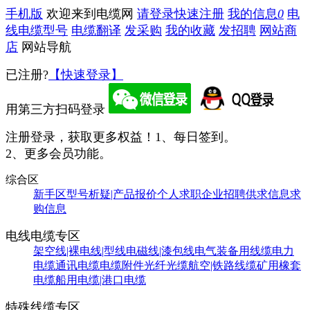
手机版
欢迎来到电缆网
请登录
快速注册
我的信息
0
电
线电缆型号
电缆翻译
发采购
我的收藏
发招聘
网站商
店
网站导航
已注册?
【快速登录】
用第三方扫码登录
注册登录，获取更多权益！
1、每日签到。
2、更多会员功能。
综合区
新手区
型号析疑|产品报价
个人求职
企业招聘
供求信息
求
购信息
电线电缆专区
架空线|裸电线|型线
电磁线|漆包线
电气装备用线缆
电力
电缆
通讯电缆
电缆附件
光纤光缆
航空|铁路线缆
矿用橡套
电缆
船用电缆|港口电缆
特殊线缆专区