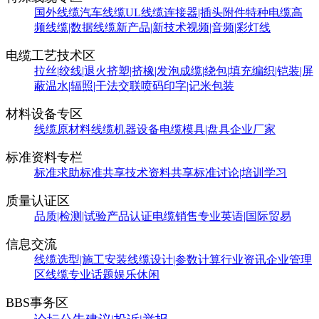
国外线缆
汽车线缆
UL线缆
连接器|插头附件
特种电缆
高
频线缆|数据线缆
新产品|新技术
视频|音频|彩灯线
电缆工艺技术区
拉丝|绞线|退火
挤塑|挤橡|发泡
成缆|绕包|填充
编织|铠装|屏
蔽
温水|辐照|干法交联
喷码印字|记米包装
材料设备专区
线缆原材料
线缆机器设备
电缆模具|盘具
企业厂家
标准资料专栏
标准求助
标准共享
技术资料共享
标准讨论|培训学习
质量认证区
品质|检测|试验
产品认证
电缆销售
专业英语|国际贸易
信息交流
线缆选型|施工安装
线缆设计|参数计算
行业资讯
企业管理
区
线缆专业话题
娱乐休闲
BBS事务区