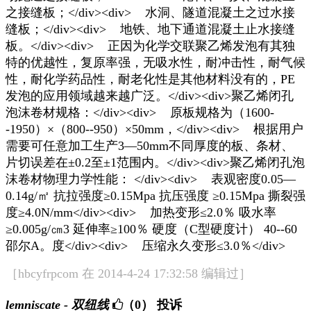
之接缝板；</div><div> 水洞、隧道混凝土之过水接
缝板；</div><div> 地铁、地下通道混凝土止水接缝
板。</div><div> 正因为化学交联聚乙烯发泡有其独
特的优越性，复原率强，无吸水性，耐冲击性，耐气候
性，耐化学药品性，耐老化性是其他材料没有的，PE
发泡的应用领域越来越广泛。</div><div>聚乙烯闭孔
泡沫卷材规格：</div><div> 原板规格为（1600-
-1950）×（800--950）×50mm，</div><div> 根据用户
需要可任意加工生产3—50mm不同厚度的板、条材、
片切误差在±0.2至±1范围内。</div><div>聚乙烯闭孔泡
沫卷材物理力学性能： </div><div> 表观密度0.05—
0.14g/㎡ 抗拉强度≥0.15Mpa 抗压强度 ≥0.15Mpa 撕裂强
度≥4.0N/mm</div><div> 加热变形≤2.0％ 吸水率
≥0.005g/㎝3 延伸率≥100％ 硬度（C型硬度计） 40--60
邵尔A。度</div><div> 压缩永久变形≤3.0％</div>
［hbcyfrpcom 在 2014-4-24 17:32:58 编辑过］
lemniscate - 双纽线
（0）
投诉