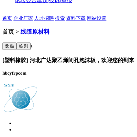
论坛公告
建议|投诉|举报
首页
企业厂家
人才招聘
搜索
资料下载
网站设置
首页 >
线缆原材料
发 贴
签 到
1
[塑料橡胶] 河北广达聚乙烯闭孔泡沫板，欢迎您的到来
hbcyfrpcom