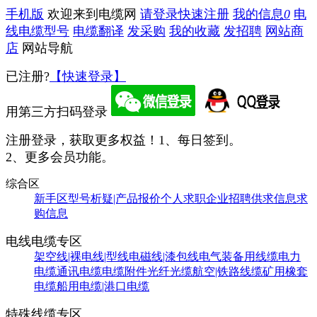
手机版
欢迎来到电缆网
请登录
快速注册
我的信息
0
电
线电缆型号
电缆翻译
发采购
我的收藏
发招聘
网站商
店
网站导航
已注册?
【快速登录】
用第三方扫码登录
注册登录，获取更多权益！
1、每日签到。
2、更多会员功能。
综合区
新手区
型号析疑|产品报价
个人求职
企业招聘
供求信息
求
购信息
电线电缆专区
架空线|裸电线|型线
电磁线|漆包线
电气装备用线缆
电力
电缆
通讯电缆
电缆附件
光纤光缆
航空|铁路线缆
矿用橡套
电缆
船用电缆|港口电缆
特殊线缆专区