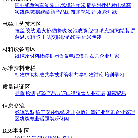
国外线缆
汽车线缆
UL线缆
连接器|插头附件
特种电缆
高
频线缆|数据线缆
新产品|新技术
视频|音频|彩灯线
电缆工艺技术区
拉丝|绞线|退火
挤塑|挤橡|发泡
成缆|绕包|填充
编织|铠装|屏
蔽
温水|辐照|干法交联
喷码印字|记米包装
材料设备专区
线缆原材料
线缆机器设备
电缆模具|盘具
企业厂家
标准资料专栏
标准求助
标准共享
技术资料共享
标准讨论|培训学习
质量认证区
品质|检测|试验
产品认证
电缆销售
专业英语|国际贸易
信息交流
线缆选型|施工安装
线缆设计|参数计算
行业资讯
企业管理
区
线缆专业话题
娱乐休闲
BBS事务区