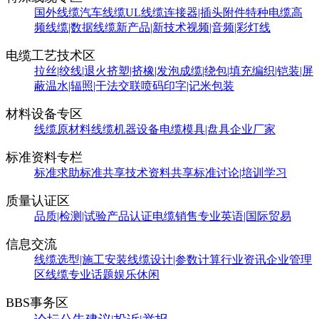
国外线缆
汽车线缆
UL线缆
连接器|插头附件
特种电缆
高
频线缆|数据线缆
新产品|新技术
视频|音频|彩灯线
电缆工艺技术区
拉丝|绞线|退火
挤塑|挤橡|发泡
成缆|绕包|填充
编织|铠装|屏
蔽
温水|辐照|干法交联
喷码印字|记米包装
材料设备专区
线缆原材料
线缆机器设备
电缆模具|盘具
企业厂家
标准资料专栏
标准求助
标准共享
技术资料共享
标准讨论|培训学习
质量认证区
品质|检测|试验
产品认证
电缆销售
专业英语|国际贸易
信息交流
线缆选型|施工安装
线缆设计|参数计算
行业资讯
企业管理
区
线缆专业话题
娱乐休闲
BBS事务区