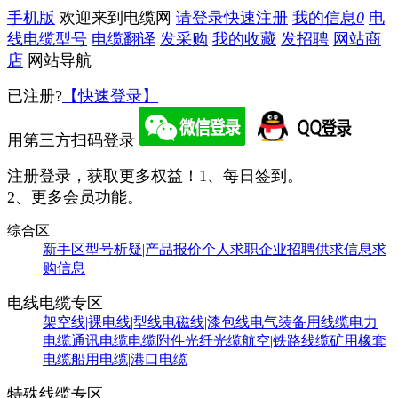
手机版
欢迎来到电缆网
请登录
快速注册
我的信息
0
电
线电缆型号
电缆翻译
发采购
我的收藏
发招聘
网站商
店
网站导航
已注册?
【快速登录】
用第三方扫码登录
注册登录，获取更多权益！
1、每日签到。
2、更多会员功能。
综合区
新手区
型号析疑|产品报价
个人求职
企业招聘
供求信息
求
购信息
电线电缆专区
架空线|裸电线|型线
电磁线|漆包线
电气装备用线缆
电力
电缆
通讯电缆
电缆附件
光纤光缆
航空|铁路线缆
矿用橡套
电缆
船用电缆|港口电缆
特殊线缆专区