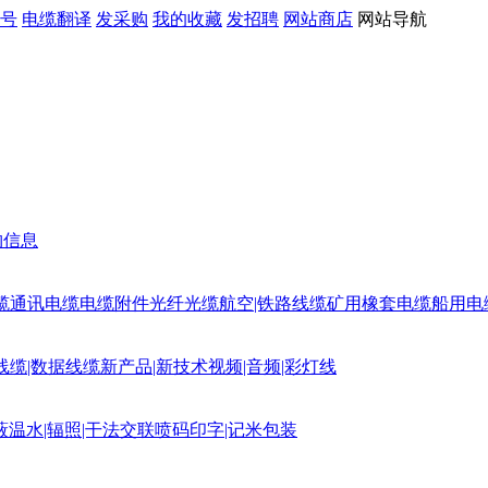
号
电缆翻译
发采购
我的收藏
发招聘
网站商店
网站导航
购信息
缆
通讯电缆
电缆附件
光纤光缆
航空|铁路线缆
矿用橡套电缆
船用电
线缆|数据线缆
新产品|新技术
视频|音频|彩灯线
蔽
温水|辐照|干法交联
喷码印字|记米包装