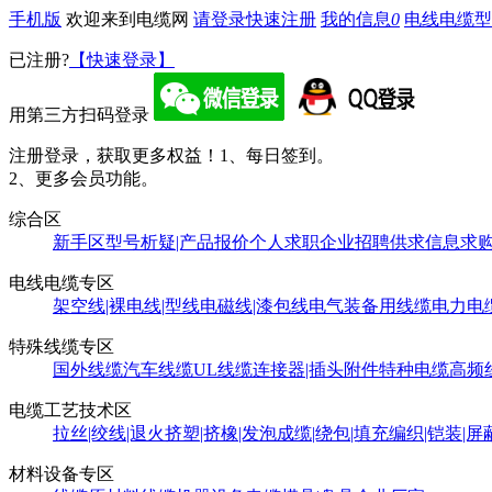
手机版
欢迎来到电缆网
请登录
快速注册
我的信息
0
电线电缆型
已注册?
【快速登录】
用第三方扫码登录
注册登录，获取更多权益！
1、每日签到。
2、更多会员功能。
综合区
新手区
型号析疑|产品报价
个人求职
企业招聘
供求信息
求
电线电缆专区
架空线|裸电线|型线
电磁线|漆包线
电气装备用线缆
电力电
特殊线缆专区
国外线缆
汽车线缆
UL线缆
连接器|插头附件
特种电缆
高频
电缆工艺技术区
拉丝|绞线|退火
挤塑|挤橡|发泡
成缆|绕包|填充
编织|铠装|屏
材料设备专区