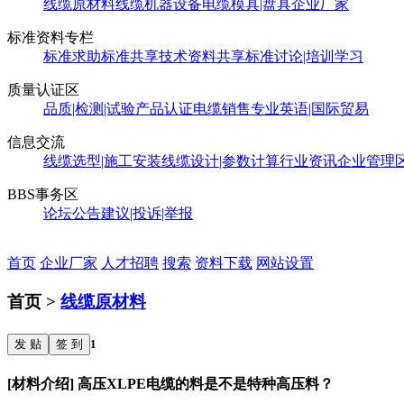
线缆原材料
线缆机器设备
电缆模具|盘具
企业厂家
标准资料专栏
标准求助
标准共享
技术资料共享
标准讨论|培训学习
质量认证区
品质|检测|试验
产品认证
电缆销售
专业英语|国际贸易
信息交流
线缆选型|施工安装
线缆设计|参数计算
行业资讯
企业管理
BBS事务区
论坛公告
建议|投诉|举报
首页
企业厂家
人才招聘
搜索
资料下载
网站设置
首页 >
线缆原材料
发 贴
签 到
1
[材料介绍] 高压XLPE电缆的料是不是特种高压料？