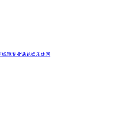
区
线缆专业话题
娱乐休闲