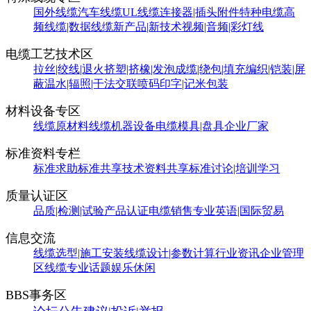
国外线缆
汽车线缆
UL线缆
连接器|插头附件
特种电缆
高
频线缆|数据线缆
新产品|新技术
视频|音频|彩灯线
电缆工艺技术区
拉丝|绞线|退火
挤塑|挤橡|发泡
成缆|绕包|填充
编织|铠装|屏
蔽
温水|辐照|干法交联
喷码印字|记米包装
材料设备专区
线缆原材料
线缆机器设备
电缆模具|盘具
企业厂家
标准资料专栏
标准求助
标准共享
技术资料共享
标准讨论|培训学习
质量认证区
品质|检测|试验
产品认证
电缆销售
专业英语|国际贸易
信息交流
线缆选型|施工安装
线缆设计|参数计算
行业资讯
企业管理
区
线缆专业话题
娱乐休闲
BBS事务区