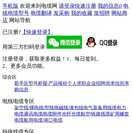
手机版
欢迎来到电缆网
请登录
快速注册
我的信息
0
电
线电缆型号
电缆翻译
发采购
我的收藏
发招聘
网站商
店
网站导航
已注册?
【快速登录】
用第三方扫码登录
注册登录，获取更多权益！
1、每日签到。
2、更多会员功能。
综合区
新手区
型号析疑|产品报价
个人求职
企业招聘
供求信息
求
购信息
电线电缆专区
架空线|裸电线|型线
电磁线|漆包线
电气装备用线缆
电力
电缆
通讯电缆
电缆附件
光纤光缆
航空|铁路线缆
矿用橡套
电缆
船用电缆|港口电缆
特殊线缆专区