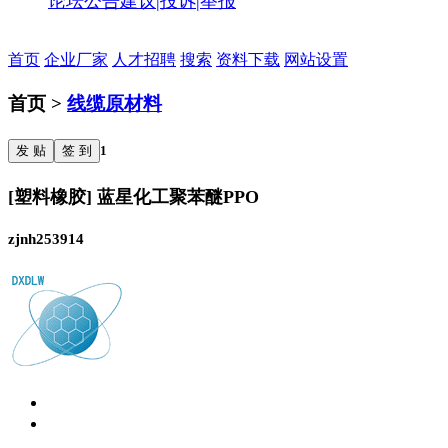
论坛公告
建议|投诉|举报
首页
企业厂家
人才招聘
搜索
资料下载
网站设置
首页 >
线缆原材料
发 贴
签 到
1
[塑料橡胶] 蓝星化工聚苯醚PPO
zjnh253914