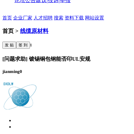
论坛公告
建议|投诉|举报
首页
企业厂家
人才招聘
搜索
资料下载
网站设置
首页 >
线缆原材料
发 贴
签 到
1
[问题求助] 镀锡铜包钢能否印UL安规
jianming0