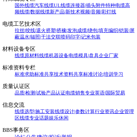
国外线缆
汽车线缆
UL线缆
连接器|插头附件
特种电缆
高
频线缆|数据线缆
新产品|新技术
视频|音频|彩灯线
电缆工艺技术区
拉丝|绞线|退火
挤塑|挤橡|发泡
成缆|绕包|填充
编织|铠装|屏
蔽
温水|辐照|干法交联
喷码印字|记米包装
材料设备专区
线缆原材料
线缆机器设备
电缆模具|盘具
企业厂家
标准资料专栏
标准求助
标准共享
技术资料共享
标准讨论|培训学习
质量认证区
品质|检测|试验
产品认证
电缆销售
专业英语|国际贸易
信息交流
线缆选型|施工安装
线缆设计|参数计算
行业资讯
企业管理
区
线缆专业话题
娱乐休闲
BBS事务区