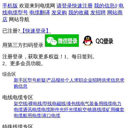
手机版
欢迎来到电缆网
请登录
快速注册
我的信息
0
电
线电缆型号
电缆翻译
发采购
我的收藏
发招聘
网站商
店
网站导航
已注册?
【快速登录】
用第三方扫码登录
注册登录，获取更多权益！
1、每日签到。
2、更多会员功能。
综合区
新手区
型号析疑|产品报价
个人求职
企业招聘
供求信息
求
购信息
电线电缆专区
架空线|裸电线|型线
电磁线|漆包线
电气装备用线缆
电力
电缆
通讯电缆
电缆附件
光纤光缆
航空|铁路线缆
矿用橡套
电缆
船用电缆|港口电缆
特殊线缆专区