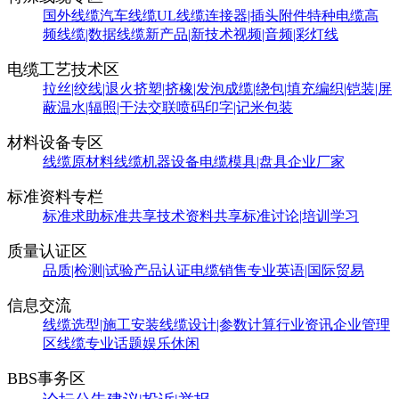
国外线缆
汽车线缆
UL线缆
连接器|插头附件
特种电缆
高
频线缆|数据线缆
新产品|新技术
视频|音频|彩灯线
电缆工艺技术区
拉丝|绞线|退火
挤塑|挤橡|发泡
成缆|绕包|填充
编织|铠装|屏
蔽
温水|辐照|干法交联
喷码印字|记米包装
材料设备专区
线缆原材料
线缆机器设备
电缆模具|盘具
企业厂家
标准资料专栏
标准求助
标准共享
技术资料共享
标准讨论|培训学习
质量认证区
品质|检测|试验
产品认证
电缆销售
专业英语|国际贸易
信息交流
线缆选型|施工安装
线缆设计|参数计算
行业资讯
企业管理
区
线缆专业话题
娱乐休闲
BBS事务区