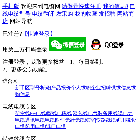
手机版
欢迎来到电缆网
请登录
快速注册
我的信息
0
电
线电缆型号
电缆翻译
发采购
我的收藏
发招聘
网站商
店
网站导航
已注册?
【快速登录】
用第三方扫码登录
注册登录，获取更多权益！
1、每日签到。
2、更多会员功能。
综合区
新手区
型号析疑|产品报价
个人求职
企业招聘
供求信息
求
购信息
电线电缆专区
架空线|裸电线|型线
电磁线|漆包线
电气装备用线缆
电力
电缆
通讯电缆
电缆附件
光纤光缆
航空|铁路线缆
矿用橡套
电缆
船用电缆|港口电缆
特殊线缆专区