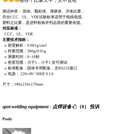
推荐个比重天平，又不贵哈
测试种类： 固体、颗粒体、薄膜体、浮体比重，
符合
CCC
、
UL
、
VDE
试验标准适用于电线电缆、
塑料之比重，是进料检验评判品质的重要依据。
对应标准：
CCC
、
UL
、
VDE
主要技术指标：
u
密度解析：
0.001g/cm3
u
秤重范围：
300g/0.01g
u
测量时间：
0~16
秒
u
密度范围：大于
1
，小于
1
皆可测试
u
标准配备：固体专用配备，含
RS232
接口
u
电源：
220vAV/ 50HZ 0.1A
尺寸：
190x218x170mm
spot-welding equipment - 点焊设备
（0）
投诉
Ponfy