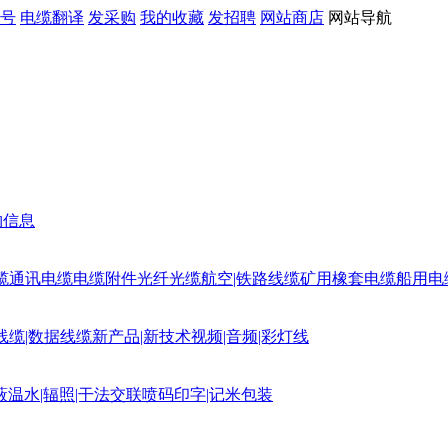
号
电缆翻译
发采购
我的收藏
发招聘
网站商店
网站导航
购信息
缆
通讯电缆
电缆附件
光纤光缆
航空|铁路线缆
矿用橡套电缆
船用电
线缆|数据线缆
新产品|新技术
视频|音频|彩灯线
蔽
温水|辐照|干法交联
喷码印字|记米包装