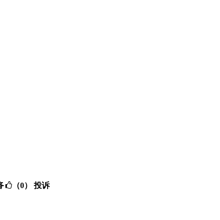
备
（0）
投诉