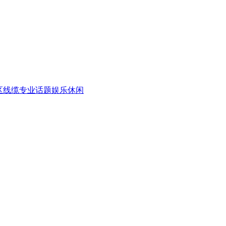
区
线缆专业话题
娱乐休闲