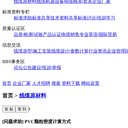
线缆原材料
线缆机器设备
电缆模具|盘具
企业厂家
标准资料专栏
标准求助
标准共享
技术资料共享
标准讨论|培训学习
质量认证区
品质|检测|试验
产品认证
电缆销售
专业英语|国际贸易
信息交流
线缆选型|施工安装
线缆设计|参数计算
行业资讯
企业管理
BBS事务区
论坛公告
建议|投诉|举报
首页
企业厂家
人才招聘
搜索
资料下载
网站设置
首页 >
线缆原材料
发 贴
签 到
1
[问题求助] PVC颗粒密度计算方式