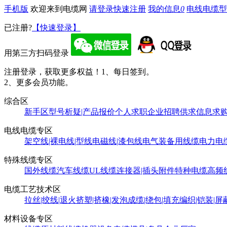
手机版
欢迎来到电缆网
请登录
快速注册
我的信息
0
电线电缆型
已注册?
【快速登录】
用第三方扫码登录
注册登录，获取更多权益！
1、每日签到。
2、更多会员功能。
综合区
新手区
型号析疑|产品报价
个人求职
企业招聘
供求信息
求
电线电缆专区
架空线|裸电线|型线
电磁线|漆包线
电气装备用线缆
电力电
特殊线缆专区
国外线缆
汽车线缆
UL线缆
连接器|插头附件
特种电缆
高频
电缆工艺技术区
拉丝|绞线|退火
挤塑|挤橡|发泡
成缆|绕包|填充
编织|铠装|屏
材料设备专区