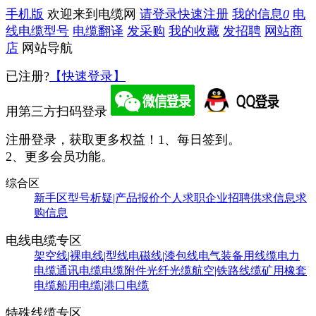
手机版
欢迎来到电缆网
请登录
快速注册
我的信息
0
电
线电缆型号
电缆翻译
发采购
我的收藏
发招聘
网站商
店
网站导航
已注册?
【快速登录】
用第三方扫码登录
注册登录，获取更多权益！
1、每日签到。
2、更多会员功能。
综合区
新手区
型号析疑|产品报价
个人求职
企业招聘
供求信息
求
购信息
电线电缆专区
架空线|裸电线|型线
电磁线|漆包线
电气装备用线缆
电力
电缆
通讯电缆
电缆附件
光纤光缆
航空|铁路线缆
矿用橡套
电缆
船用电缆|港口电缆
特殊线缆专区