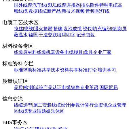
国外线缆
汽车线缆
UL线缆
连接器|插头附件
特种电缆
高
频线缆|数据线缆
新产品|新技术
视频|音频|彩灯线
电缆工艺技术区
拉丝|绞线|退火
挤塑|挤橡|发泡
成缆|绕包|填充
编织|铠装|屏
蔽
温水|辐照|干法交联
喷码印字|记米包装
材料设备专区
线缆原材料
线缆机器设备
电缆模具|盘具
企业厂家
标准资料专栏
标准求助
标准共享
技术资料共享
标准讨论|培训学习
质量认证区
品质|检测|试验
产品认证
电缆销售
专业英语|国际贸易
信息交流
线缆选型|施工安装
线缆设计|参数计算
行业资讯
企业管理
区
线缆专业话题
娱乐休闲
BBS事务区