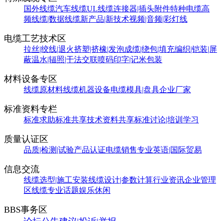
国外线缆
汽车线缆
UL线缆
连接器|插头附件
特种电缆
高
频线缆|数据线缆
新产品|新技术
视频|音频|彩灯线
电缆工艺技术区
拉丝|绞线|退火
挤塑|挤橡|发泡
成缆|绕包|填充
编织|铠装|屏
蔽
温水|辐照|干法交联
喷码印字|记米包装
材料设备专区
线缆原材料
线缆机器设备
电缆模具|盘具
企业厂家
标准资料专栏
标准求助
标准共享
技术资料共享
标准讨论|培训学习
质量认证区
品质|检测|试验
产品认证
电缆销售
专业英语|国际贸易
信息交流
线缆选型|施工安装
线缆设计|参数计算
行业资讯
企业管理
区
线缆专业话题
娱乐休闲
BBS事务区