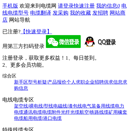
手机版
欢迎来到电缆网
请登录
快速注册
我的信息
0
电
线电缆型号
电缆翻译
发采购
我的收藏
发招聘
网站商
店
网站导航
已注册?
【快速登录】
用第三方扫码登录
注册登录，获取更多权益！
1、每日签到。
2、更多会员功能。
综合区
新手区
型号析疑|产品报价
个人求职
企业招聘
供求信息
求
购信息
电线电缆专区
架空线|裸电线|型线
电磁线|漆包线
电气装备用线缆
电力
电缆
通讯电缆
电缆附件
光纤光缆
航空|铁路线缆
矿用橡套
电缆
船用电缆|港口电缆
特殊线缆专区