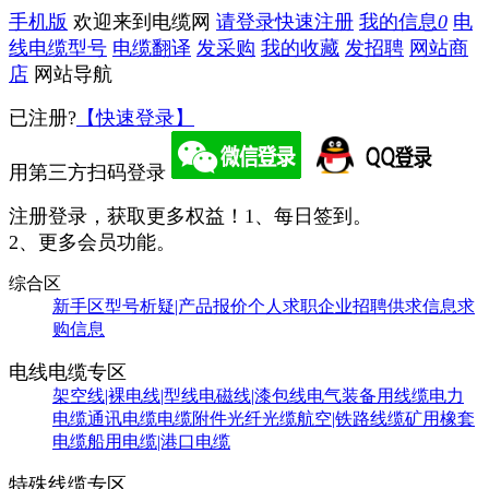
手机版
欢迎来到电缆网
请登录
快速注册
我的信息
0
电
线电缆型号
电缆翻译
发采购
我的收藏
发招聘
网站商
店
网站导航
已注册?
【快速登录】
用第三方扫码登录
注册登录，获取更多权益！
1、每日签到。
2、更多会员功能。
综合区
新手区
型号析疑|产品报价
个人求职
企业招聘
供求信息
求
购信息
电线电缆专区
架空线|裸电线|型线
电磁线|漆包线
电气装备用线缆
电力
电缆
通讯电缆
电缆附件
光纤光缆
航空|铁路线缆
矿用橡套
电缆
船用电缆|港口电缆
特殊线缆专区