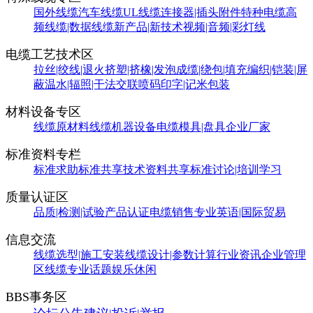
国外线缆
汽车线缆
UL线缆
连接器|插头附件
特种电缆
高
频线缆|数据线缆
新产品|新技术
视频|音频|彩灯线
电缆工艺技术区
拉丝|绞线|退火
挤塑|挤橡|发泡
成缆|绕包|填充
编织|铠装|屏
蔽
温水|辐照|干法交联
喷码印字|记米包装
材料设备专区
线缆原材料
线缆机器设备
电缆模具|盘具
企业厂家
标准资料专栏
标准求助
标准共享
技术资料共享
标准讨论|培训学习
质量认证区
品质|检测|试验
产品认证
电缆销售
专业英语|国际贸易
信息交流
线缆选型|施工安装
线缆设计|参数计算
行业资讯
企业管理
区
线缆专业话题
娱乐休闲
BBS事务区