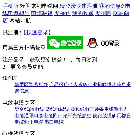
手机版
欢迎来到电缆网
请登录
快速注册
我的信息
0
电
线电缆型号
电缆翻译
发采购
我的收藏
发招聘
网站商
店
网站导航
已注册?
【快速登录】
用第三方扫码登录
注册登录，获取更多权益！
1、每日签到。
2、更多会员功能。
综合区
新手区
型号析疑|产品报价
个人求职
企业招聘
供求信息
求
购信息
电线电缆专区
架空线|裸电线|型线
电磁线|漆包线
电气装备用线缆
电力
电缆
通讯电缆
电缆附件
光纤光缆
航空|铁路线缆
矿用橡套
电缆
船用电缆|港口电缆
特殊线缆专区