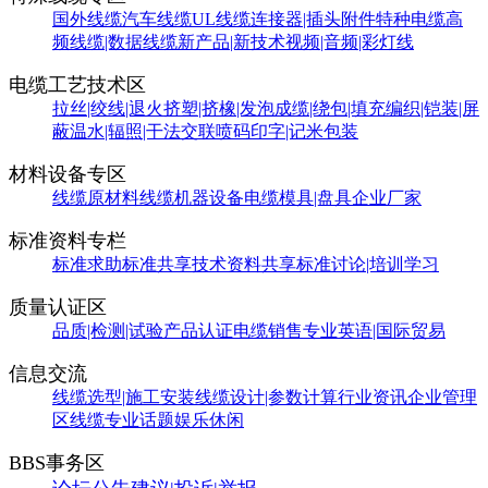
国外线缆
汽车线缆
UL线缆
连接器|插头附件
特种电缆
高
频线缆|数据线缆
新产品|新技术
视频|音频|彩灯线
电缆工艺技术区
拉丝|绞线|退火
挤塑|挤橡|发泡
成缆|绕包|填充
编织|铠装|屏
蔽
温水|辐照|干法交联
喷码印字|记米包装
材料设备专区
线缆原材料
线缆机器设备
电缆模具|盘具
企业厂家
标准资料专栏
标准求助
标准共享
技术资料共享
标准讨论|培训学习
质量认证区
品质|检测|试验
产品认证
电缆销售
专业英语|国际贸易
信息交流
线缆选型|施工安装
线缆设计|参数计算
行业资讯
企业管理
区
线缆专业话题
娱乐休闲
BBS事务区