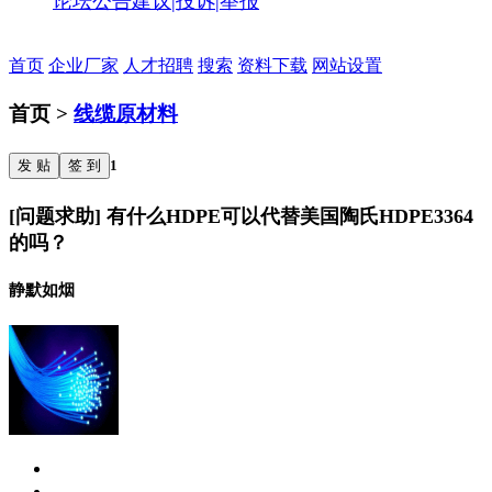
论坛公告
建议|投诉|举报
首页
企业厂家
人才招聘
搜索
资料下载
网站设置
首页 >
线缆原材料
发 贴
签 到
1
[问题求助] 有什么HDPE可以代替美国陶氏HDPE3364
的吗？
静默如烟