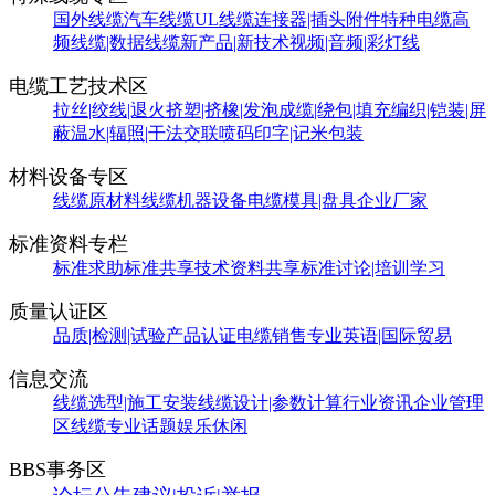
国外线缆
汽车线缆
UL线缆
连接器|插头附件
特种电缆
高
频线缆|数据线缆
新产品|新技术
视频|音频|彩灯线
电缆工艺技术区
拉丝|绞线|退火
挤塑|挤橡|发泡
成缆|绕包|填充
编织|铠装|屏
蔽
温水|辐照|干法交联
喷码印字|记米包装
材料设备专区
线缆原材料
线缆机器设备
电缆模具|盘具
企业厂家
标准资料专栏
标准求助
标准共享
技术资料共享
标准讨论|培训学习
质量认证区
品质|检测|试验
产品认证
电缆销售
专业英语|国际贸易
信息交流
线缆选型|施工安装
线缆设计|参数计算
行业资讯
企业管理
区
线缆专业话题
娱乐休闲
BBS事务区