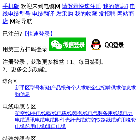
手机版
欢迎来到电缆网
请登录
快速注册
我的信息
0
电
线电缆型号
电缆翻译
发采购
我的收藏
发招聘
网站商
店
网站导航
已注册?
【快速登录】
用第三方扫码登录
注册登录，获取更多权益！
1、每日签到。
2、更多会员功能。
综合区
新手区
型号析疑|产品报价
个人求职
企业招聘
供求信息
求
购信息
电线电缆专区
架空线|裸电线|型线
电磁线|漆包线
电气装备用线缆
电力
电缆
通讯电缆
电缆附件
光纤光缆
航空|铁路线缆
矿用橡套
电缆
船用电缆|港口电缆
特殊线缆专区