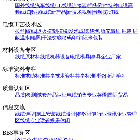
国外线缆
汽车线缆
UL线缆
连接器|插头附件
特种电缆
高
频线缆|数据线缆
新产品|新技术
视频|音频|彩灯线
电缆工艺技术区
拉丝|绞线|退火
挤塑|挤橡|发泡
成缆|绕包|填充
编织|铠装|屏
蔽
温水|辐照|干法交联
喷码印字|记米包装
材料设备专区
线缆原材料
线缆机器设备
电缆模具|盘具
企业厂家
标准资料专栏
标准求助
标准共享
技术资料共享
标准讨论|培训学习
质量认证区
品质|检测|试验
产品认证
电缆销售
专业英语|国际贸易
信息交流
线缆选型|施工安装
线缆设计|参数计算
行业资讯
企业管理
区
线缆专业话题
娱乐休闲
BBS事务区