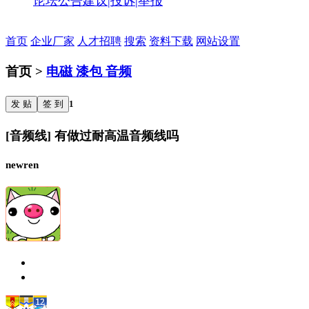
论坛公告
建议|投诉|举报
首页
企业厂家
人才招聘
搜索
资料下载
网站设置
首页 >
电磁 漆包 音频
发 贴
签 到
1
[音频线] 有做过耐高温音频线吗
newren