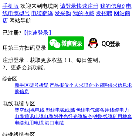
手机版
欢迎来到电缆网
请登录
快速注册
我的信息
0
电
线电缆型号
电缆翻译
发采购
我的收藏
发招聘
网站商
店
网站导航
已注册?
【快速登录】
用第三方扫码登录
注册登录，获取更多权益！
1、每日签到。
2、更多会员功能。
综合区
新手区
型号析疑|产品报价
个人求职
企业招聘
供求信息
求
购信息
电线电缆专区
架空线|裸电线|型线
电磁线|漆包线
电气装备用线缆
电力
电缆
通讯电缆
电缆附件
光纤光缆
航空|铁路线缆
矿用橡套
电缆
船用电缆|港口电缆
特殊线缆专区