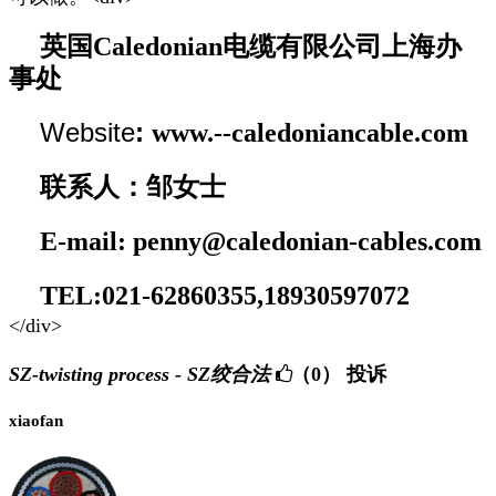
英国Caledonian电缆有限公司上海办
事处
Website
:
www.--caledoniancable.com
联系人：邹女士
E-mail: penny@caledonian-cables.com
TEL:021-62860355,18930597072
</div>
SZ-twisting process - SZ绞合法
（0）
投诉
xiaofan