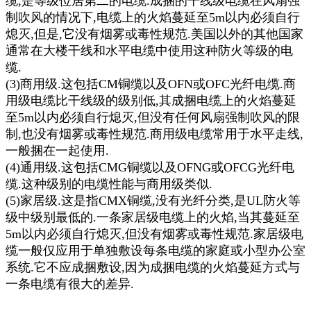
缆,是等级位居第二的电缆.成捆的干线级电缆在风扇强
制吹风的情况下,电缆上的火焰蔓延至5m以内必须自行
熄灭,但是,它没有烟雾或毒性规范.美国以外的其他国家
通常在大楼干线和水平电缆中使用这种防火等级的电
缆.
(3)商用级.这包括CM铜缆以及OFN或OFC光纤电缆.商
用级电缆比干线级的级别低,其成捆电缆上的火焰蔓延
至5m以内必须自行熄灭,但没有任何风扇强制吹风的限
制,也没有烟雾或毒性规范.商用级电缆常用于水平走线,
一般捆在一起使用.
(4)通用级.这包括CMG铜缆以及OFNG或OFCG光纤电
缆.这种级别的电缆性能与商用级类似.
(5)家居级.这是指CMX铜缆,没有光纤分类,是UL防火等
级中级别最低的.一条家居级电缆上的火焰,当其蔓延至
5m以内必须自行熄灭,但没有烟雾或毒性规范.家居级电
缆一般仅应用于单独敷设每条电缆的家庭或小型办公室
系统.它不应成捆敷设,因为成捆电缆的火焰蔓延方式与
一条电缆有很大的差异.