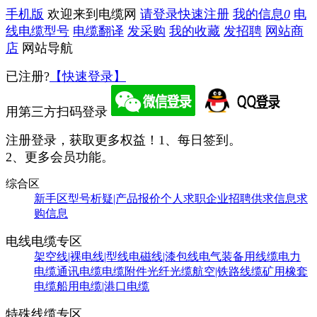
手机版
欢迎来到电缆网
请登录
快速注册
我的信息
0
电
线电缆型号
电缆翻译
发采购
我的收藏
发招聘
网站商
店
网站导航
已注册?
【快速登录】
用第三方扫码登录
注册登录，获取更多权益！
1、每日签到。
2、更多会员功能。
综合区
新手区
型号析疑|产品报价
个人求职
企业招聘
供求信息
求
购信息
电线电缆专区
架空线|裸电线|型线
电磁线|漆包线
电气装备用线缆
电力
电缆
通讯电缆
电缆附件
光纤光缆
航空|铁路线缆
矿用橡套
电缆
船用电缆|港口电缆
特殊线缆专区