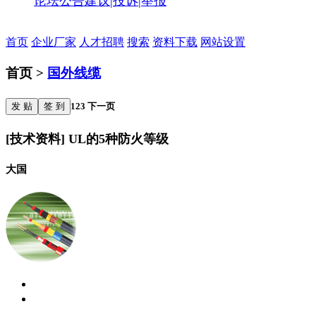
论坛公告
建议|投诉|举报
首页
企业厂家
人才招聘
搜索
资料下载
网站设置
首页 >
国外线缆
发 贴
签 到
1
2
3
下一页
[技术资料] UL的5种防火等级
大国