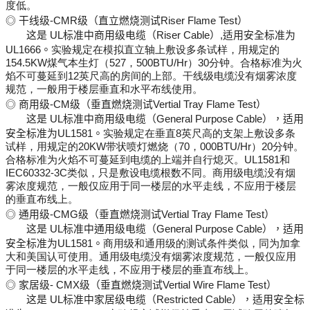
度低。
◎
干线级
-CMR
级（直立燃烧测试
Riser Flame Test
）
这是
UL
标准中商用级电缆（
Riser Cable
）
,
适用安全标准为
UL1666
。
实验规定在模拟直立轴上敷设多条试样，用规定的
154.5KW
煤气本生灯（
527
，
500BTU/Hr
）
30
分钟。合格标准为火
焰不可蔓延到
12
英尺高的房间的上部。干线级电缆没有烟雾浓度
规范，一般用于楼层垂直和水平布线使用。
◎
商用级
-CM
级（垂直燃烧测试
Vertial Tray Flame Test
）
这是
UL
标准中商用级电缆（
General Purpose Cable
），适用
安全标准为
UL1581
。
实验规定在垂直
8
英尺高的支架上敷设多条
试样，用规定的
20KW
带状喷灯燃烧（
70
，
000BTU/Hr
）
20
分钟。
合格标准为火焰不可蔓延到电缆的上端并自行熄灭。
UL1581
和
IEC60332-3C
类似，只是敷设电缆根数不同。商用级电缆没有烟
雾浓度规范，一般仅应用于同一楼层的水平走线，不应用于楼层
的垂直布线上。
◎
通用级
-CMG
级（垂直燃烧测试
Vertial Tray Flame Test
）
这是
UL
标准中通用级电缆（
General Purpose Cable
），适用
安全标准为
UL1581
。
商用级和通用级的测试条件类似，同为加拿
大和美国认可使用。通用级电缆没有烟雾浓度规范，一般仅应用
于同一楼层的水平走线，不应用于楼层的垂直布线上。
◎
家居级
- CMX
级（垂直燃烧测试
Vertial Wire Flame Test
）
这是
UL
标准中家居级电缆（
Restricted Cable
），适用安全标