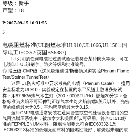
等级：新手
声望：
18
P:2007-09-15 10:31:55
5
电缆阻燃标准
(UL
阻燃标准
UL910,UL1666,UL1581:
国
际电工
IEC352;
英国
BS6387)
UL
列明的任何电缆经过测试验证若符合某种防火等级，可在
电缆印上
UL
识别字、防火等级和批准编号。
◎
增压级
-CMP
级（送风燃烧测试
/
斯泰钠风道实验
Plenum Flame
Test/Steiner TunnelTest
）
这是
UL
防火标准中要求最高的电缆（
Plenum Cable
），适用
安全标准为
UL910
，实验规定在装置的水平风道上敷设多条试
样，用
87.9KW
煤气本生灯（
300
，
000BTU/Hr
）燃烧
20
分钟。
合
格标准为火焰不可延伸到距煤气本生灯火焰前端
5
英尺以外。光密
度的峰值最大为
0.5
，平均密度值最大为
0.15
。
这种
CMP
电缆通常安装在通风管道或空气处理设备使用的空
气回流增压系统中，被加拿大和美国所认可采用。符合
UL910
标
准的
FEP/PLENUM
材料，阻燃性能要比符合
IEC60332-1
及
IEC60332-3
标准的低烟无卤材料的阻燃性能好，燃烧起来烟的浓