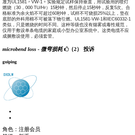
准为
UL1581
，
VW-1
。
实验规定试样保持垂直，用试验用的喷灯
燃烧（
30
，
000 TU/Hr
）
15
秒钟，然后停止
15
秒钟，反复
5
次。合
格标准为余火焰不可超过
60
秒钟，试样不可烧损
25%
以上，垫在
底部的外科用棉不可被落下物引燃。
UL1581-VW-1
和
IEC60332-1
类似，只是燃烧的时间不同。这种等级也没有烟雾或毒性规范，
仅用于敷设单条电缆的家庭或小型办公室系统中。这类电缆不应
成捆敷设使用，必须套管。
microbend loss - 微弯损耗
（2）
投诉
guiping
角色：注册会员