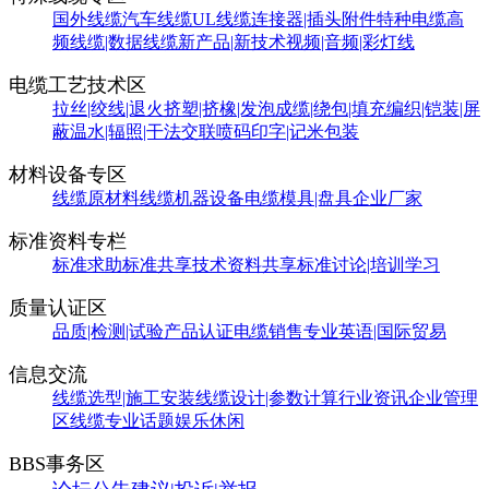
国外线缆
汽车线缆
UL线缆
连接器|插头附件
特种电缆
高
频线缆|数据线缆
新产品|新技术
视频|音频|彩灯线
电缆工艺技术区
拉丝|绞线|退火
挤塑|挤橡|发泡
成缆|绕包|填充
编织|铠装|屏
蔽
温水|辐照|干法交联
喷码印字|记米包装
材料设备专区
线缆原材料
线缆机器设备
电缆模具|盘具
企业厂家
标准资料专栏
标准求助
标准共享
技术资料共享
标准讨论|培训学习
质量认证区
品质|检测|试验
产品认证
电缆销售
专业英语|国际贸易
信息交流
线缆选型|施工安装
线缆设计|参数计算
行业资讯
企业管理
区
线缆专业话题
娱乐休闲
BBS事务区