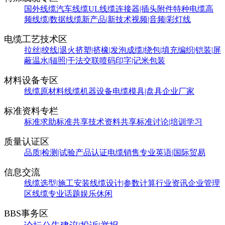
国外线缆
汽车线缆
UL线缆
连接器|插头附件
特种电缆
高
频线缆|数据线缆
新产品|新技术
视频|音频|彩灯线
电缆工艺技术区
拉丝|绞线|退火
挤塑|挤橡|发泡
成缆|绕包|填充
编织|铠装|屏
蔽
温水|辐照|干法交联
喷码印字|记米包装
材料设备专区
线缆原材料
线缆机器设备
电缆模具|盘具
企业厂家
标准资料专栏
标准求助
标准共享
技术资料共享
标准讨论|培训学习
质量认证区
品质|检测|试验
产品认证
电缆销售
专业英语|国际贸易
信息交流
线缆选型|施工安装
线缆设计|参数计算
行业资讯
企业管理
区
线缆专业话题
娱乐休闲
BBS事务区