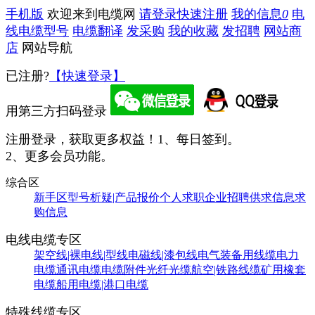
手机版
欢迎来到电缆网
请登录
快速注册
我的信息
0
电
线电缆型号
电缆翻译
发采购
我的收藏
发招聘
网站商
店
网站导航
已注册?
【快速登录】
用第三方扫码登录
注册登录，获取更多权益！
1、每日签到。
2、更多会员功能。
综合区
新手区
型号析疑|产品报价
个人求职
企业招聘
供求信息
求
购信息
电线电缆专区
架空线|裸电线|型线
电磁线|漆包线
电气装备用线缆
电力
电缆
通讯电缆
电缆附件
光纤光缆
航空|铁路线缆
矿用橡套
电缆
船用电缆|港口电缆
特殊线缆专区