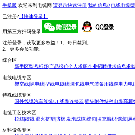
手机版
欢迎来到电缆网
请登录
快速注册
我的信息
0
电线电缆型
已注册?
【快速登录】
用第三方扫码登录
注册登录，获取更多权益！
1、每日签到。
2、更多会员功能。
综合区
新手区
型号析疑|产品报价
个人求职
企业招聘
供求信息
求
电线电缆专区
架空线|裸电线|型线
电磁线|漆包线
电气装备用线缆
电力电
特殊线缆专区
国外线缆
汽车线缆
UL线缆
连接器|插头附件
特种电缆
高频
电缆工艺技术区
拉丝|绞线|退火
挤塑|挤橡|发泡
成缆|绕包|填充
编织|铠装|屏
材料设备专区