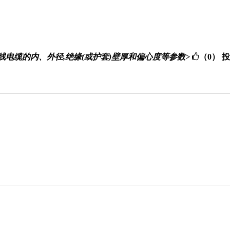
术测定电线电缆的内、外径,绝缘(或护套)壁厚和偏心度等参数>
（0）
投