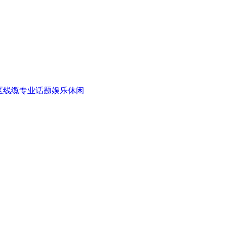
区
线缆专业话题
娱乐休闲