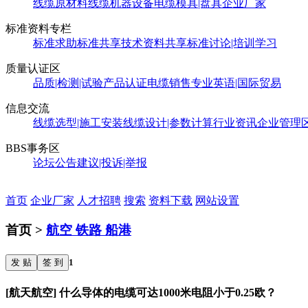
线缆原材料
线缆机器设备
电缆模具|盘具
企业厂家
标准资料专栏
标准求助
标准共享
技术资料共享
标准讨论|培训学习
质量认证区
品质|检测|试验
产品认证
电缆销售
专业英语|国际贸易
信息交流
线缆选型|施工安装
线缆设计|参数计算
行业资讯
企业管理
BBS事务区
论坛公告
建议|投诉|举报
首页
企业厂家
人才招聘
搜索
资料下载
网站设置
首页 >
航空 铁路 船港
发 贴
签 到
1
[航天航空] 什么导体的电缆可达1000米电阻小于0.25欧？