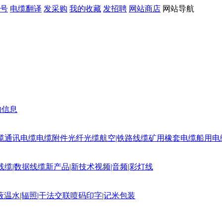
号
电缆翻译
发采购
我的收藏
发招聘
网站商店
网站导航
购信息
缆
通讯电缆
电缆附件
光纤光缆
航空|铁路线缆
矿用橡套电缆
船用电
线缆|数据线缆
新产品|新技术
视频|音频|彩灯线
蔽
温水|辐照|干法交联
喷码印字|记米包装