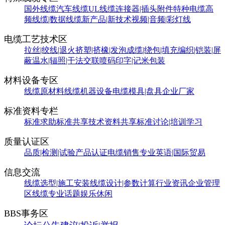
国外线缆
汽车线缆
UL线缆
连接器|插头附件
特种电缆
高
频线缆|数据线缆
新产品|新技术
视频|音频|彩灯线
电缆工艺技术区
拉丝|绞线|退火
挤塑|挤橡|发泡
成缆|绕包|填充
编织|铠装|屏
蔽
温水|辐照|干法交联
喷码印字|记米包装
材料设备专区
线缆原材料
线缆机器设备
电缆模具|盘具
企业厂家
标准资料专栏
标准求助
标准共享
技术资料共享
标准讨论|培训学习
质量认证区
品质|检测|试验
产品认证
电缆销售
专业英语|国际贸易
信息交流
线缆选型|施工安装
线缆设计|参数计算
行业资讯
企业管理
区
线缆专业话题
娱乐休闲
BBS事务区