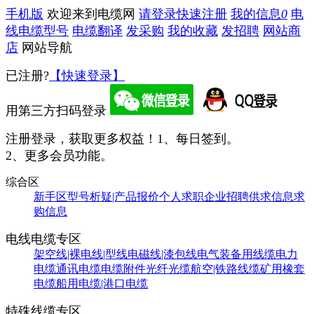
手机版
欢迎来到电缆网
请登录
快速注册
我的信息
0
电
线电缆型号
电缆翻译
发采购
我的收藏
发招聘
网站商
店
网站导航
已注册?
【快速登录】
用第三方扫码登录
注册登录，获取更多权益！
1、每日签到。
2、更多会员功能。
综合区
新手区
型号析疑|产品报价
个人求职
企业招聘
供求信息
求
购信息
电线电缆专区
架空线|裸电线|型线
电磁线|漆包线
电气装备用线缆
电力
电缆
通讯电缆
电缆附件
光纤光缆
航空|铁路线缆
矿用橡套
电缆
船用电缆|港口电缆
特殊线缆专区