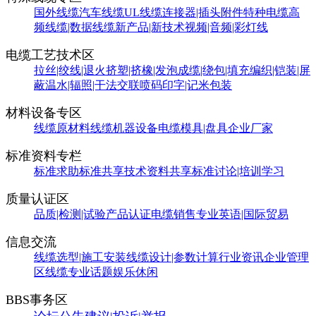
国外线缆
汽车线缆
UL线缆
连接器|插头附件
特种电缆
高
频线缆|数据线缆
新产品|新技术
视频|音频|彩灯线
电缆工艺技术区
拉丝|绞线|退火
挤塑|挤橡|发泡
成缆|绕包|填充
编织|铠装|屏
蔽
温水|辐照|干法交联
喷码印字|记米包装
材料设备专区
线缆原材料
线缆机器设备
电缆模具|盘具
企业厂家
标准资料专栏
标准求助
标准共享
技术资料共享
标准讨论|培训学习
质量认证区
品质|检测|试验
产品认证
电缆销售
专业英语|国际贸易
信息交流
线缆选型|施工安装
线缆设计|参数计算
行业资讯
企业管理
区
线缆专业话题
娱乐休闲
BBS事务区