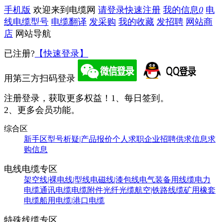
手机版
欢迎来到电缆网
请登录
快速注册
我的信息
0
电
线电缆型号
电缆翻译
发采购
我的收藏
发招聘
网站商
店
网站导航
已注册?
【快速登录】
用第三方扫码登录
注册登录，获取更多权益！
1、每日签到。
2、更多会员功能。
综合区
新手区
型号析疑|产品报价
个人求职
企业招聘
供求信息
求
购信息
电线电缆专区
架空线|裸电线|型线
电磁线|漆包线
电气装备用线缆
电力
电缆
通讯电缆
电缆附件
光纤光缆
航空|铁路线缆
矿用橡套
电缆
船用电缆|港口电缆
特殊线缆专区