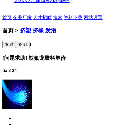
论坛公告
建议|投诉|举报
首页
企业厂家
人才招聘
搜索
资料下载
网站设置
首页 >
挤塑 挤橡 发泡
发 贴
签 到
1
[问题求助] 铁氟龙胶料单价
tian124