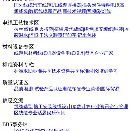
国外线缆
汽车线缆
UL线缆
连接器|插头附件
特种电缆
高
频线缆|数据线缆
新产品|新技术
视频|音频|彩灯线
电缆工艺技术区
拉丝|绞线|退火
挤塑|挤橡|发泡
成缆|绕包|填充
编织|铠装|屏
蔽
温水|辐照|干法交联
喷码印字|记米包装
材料设备专区
线缆原材料
线缆机器设备
电缆模具|盘具
企业厂家
标准资料专栏
标准求助
标准共享
技术资料共享
标准讨论|培训学习
质量认证区
品质|检测|试验
产品认证
电缆销售
专业英语|国际贸易
信息交流
线缆选型|施工安装
线缆设计|参数计算
行业资讯
企业管理
区
线缆专业话题
娱乐休闲
BBS事务区