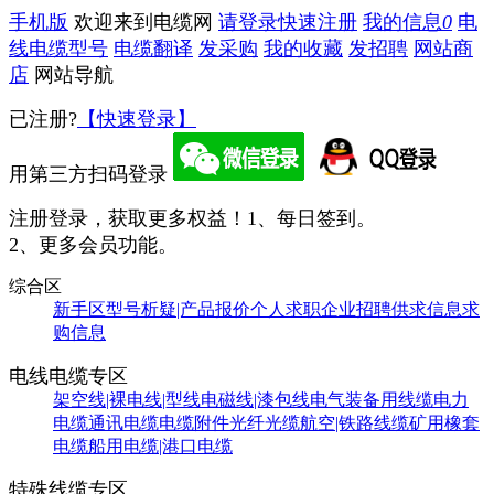
手机版
欢迎来到电缆网
请登录
快速注册
我的信息
0
电
线电缆型号
电缆翻译
发采购
我的收藏
发招聘
网站商
店
网站导航
已注册?
【快速登录】
用第三方扫码登录
注册登录，获取更多权益！
1、每日签到。
2、更多会员功能。
综合区
新手区
型号析疑|产品报价
个人求职
企业招聘
供求信息
求
购信息
电线电缆专区
架空线|裸电线|型线
电磁线|漆包线
电气装备用线缆
电力
电缆
通讯电缆
电缆附件
光纤光缆
航空|铁路线缆
矿用橡套
电缆
船用电缆|港口电缆
特殊线缆专区