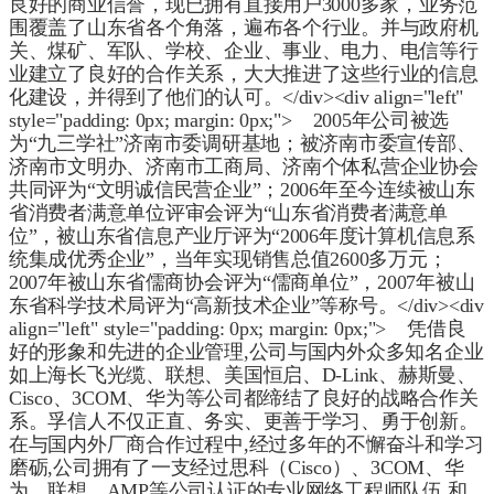
良好的商业信誉，现已拥有直接用户3000多家，业务范
围覆盖了山东省各个角落，遍布各个行业。并与政府机
关、煤矿、军队、学校、企业、事业、电力、电信等行
业建立了良好的合作关系，大大推进了这些行业的信息
化建设，并得到了他们的认可。</div><div align="left"
style="padding: 0px; margin: 0px;"> 2005年公司被选
为“九三学社”济南市委调研基地；被济南市委宣传部、
济南市文明办、济南市工商局、济南个体私营企业协会
共同评为“文明诚信民营企业”；2006年至今连续被山东
省消费者满意单位评审会评为“山东省消费者满意单
位”，被山东省信息产业厅评为“2006年度计算机信息系
统集成优秀企业”，当年实现销售总值2600多万元；
2007年被山东省儒商协会评为“儒商单位”，2007年被山
东省科学技术局评为“高新技术企业”等称号。</div><div
align="left" style="padding: 0px; margin: 0px;"> 凭借良
好的形象和先进的企业管理,公司与国内外众多知名企业
如上海长飞光缆、联想、美国恒启、D-Link、赫斯曼、
Cisco、3COM、华为等公司都缔结了良好的战略合作关
系。孚信人不仅正直、务实、更善于学习、勇于创新。
在与国内外厂商合作过程中,经过多年的不懈奋斗和学习
磨砺,公司拥有了一支经过思科（Cisco）、3COM、华
为、联想、AMP等公司认证的专业网络工程师队伍,和