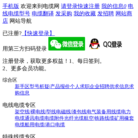
手机版
欢迎来到电缆网
请登录
快速注册
我的信息
0
电
线电缆型号
电缆翻译
发采购
我的收藏
发招聘
网站商
店
网站导航
已注册?
【快速登录】
用第三方扫码登录
注册登录，获取更多权益！
1、每日签到。
2、更多会员功能。
综合区
新手区
型号析疑|产品报价
个人求职
企业招聘
供求信息
求
购信息
电线电缆专区
架空线|裸电线|型线
电磁线|漆包线
电气装备用线缆
电力
电缆
通讯电缆
电缆附件
光纤光缆
航空|铁路线缆
矿用橡套
电缆
船用电缆|港口电缆
特殊线缆专区