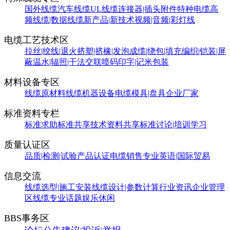
国外线缆
汽车线缆
UL线缆
连接器|插头附件
特种电缆
高
频线缆|数据线缆
新产品|新技术
视频|音频|彩灯线
电缆工艺技术区
拉丝|绞线|退火
挤塑|挤橡|发泡
成缆|绕包|填充
编织|铠装|屏
蔽
温水|辐照|干法交联
喷码印字|记米包装
材料设备专区
线缆原材料
线缆机器设备
电缆模具|盘具
企业厂家
标准资料专栏
标准求助
标准共享
技术资料共享
标准讨论|培训学习
质量认证区
品质|检测|试验
产品认证
电缆销售
专业英语|国际贸易
信息交流
线缆选型|施工安装
线缆设计|参数计算
行业资讯
企业管理
区
线缆专业话题
娱乐休闲
BBS事务区