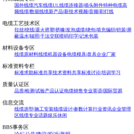
国外线缆
汽车线缆
UL线缆
连接器|插头附件
特种电缆
高
频线缆|数据线缆
新产品|新技术
视频|音频|彩灯线
电缆工艺技术区
拉丝|绞线|退火
挤塑|挤橡|发泡
成缆|绕包|填充
编织|铠装|屏
蔽
温水|辐照|干法交联
喷码印字|记米包装
材料设备专区
线缆原材料
线缆机器设备
电缆模具|盘具
企业厂家
标准资料专栏
标准求助
标准共享
技术资料共享
标准讨论|培训学习
质量认证区
品质|检测|试验
产品认证
电缆销售
专业英语|国际贸易
信息交流
线缆选型|施工安装
线缆设计|参数计算
行业资讯
企业管理
区
线缆专业话题
娱乐休闲
BBS事务区