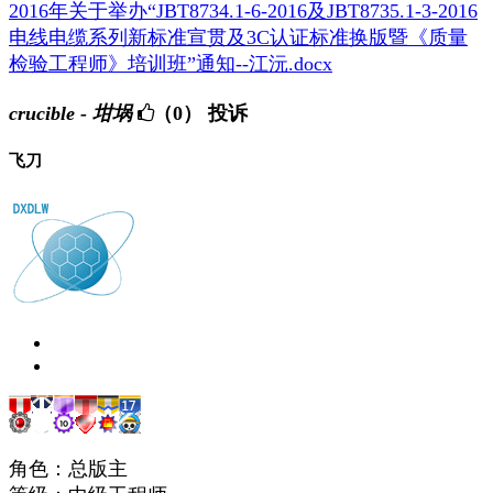
2016年关于举办“JBT8734.1-6-2016及JBT8735.1-3-2016
电线电缆系列新标准宣贯及3C认证标准换版暨《质量
检验工程师》培训班”通知--江沅.docx
crucible - 坩埚
（0）
投诉
飞刀
角色：总版主