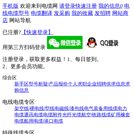
手机版
欢迎来到电缆网
请登录
快速注册
我的信息
0
电
线电缆型号
电缆翻译
发采购
我的收藏
发招聘
网站商
店
网站导航
已注册?
【快速登录】
用第三方扫码登录
注册登录，获取更多权益！
1、每日签到。
2、更多会员功能。
综合区
新手区
型号析疑|产品报价
个人求职
企业招聘
供求信息
求
购信息
电线电缆专区
架空线|裸电线|型线
电磁线|漆包线
电气装备用线缆
电力
电缆
通讯电缆
电缆附件
光纤光缆
航空|铁路线缆
矿用橡套
电缆
船用电缆|港口电缆
特殊线缆专区