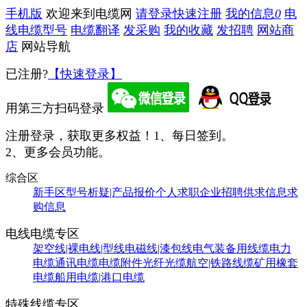
手机版
欢迎来到电缆网
请登录
快速注册
我的信息
0
电
线电缆型号
电缆翻译
发采购
我的收藏
发招聘
网站商
店
网站导航
已注册?
【快速登录】
用第三方扫码登录
注册登录，获取更多权益！
1、每日签到。
2、更多会员功能。
综合区
新手区
型号析疑|产品报价
个人求职
企业招聘
供求信息
求
购信息
电线电缆专区
架空线|裸电线|型线
电磁线|漆包线
电气装备用线缆
电力
电缆
通讯电缆
电缆附件
光纤光缆
航空|铁路线缆
矿用橡套
电缆
船用电缆|港口电缆
特殊线缆专区