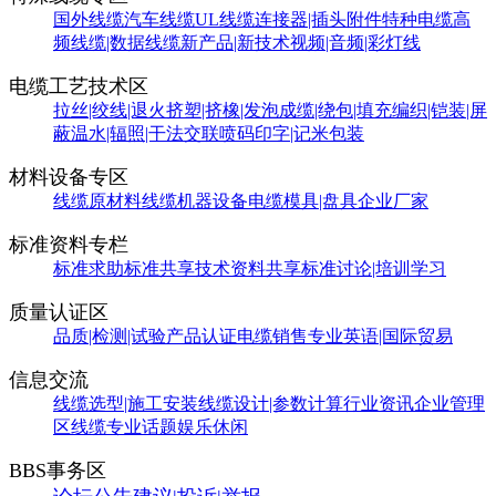
国外线缆
汽车线缆
UL线缆
连接器|插头附件
特种电缆
高
频线缆|数据线缆
新产品|新技术
视频|音频|彩灯线
电缆工艺技术区
拉丝|绞线|退火
挤塑|挤橡|发泡
成缆|绕包|填充
编织|铠装|屏
蔽
温水|辐照|干法交联
喷码印字|记米包装
材料设备专区
线缆原材料
线缆机器设备
电缆模具|盘具
企业厂家
标准资料专栏
标准求助
标准共享
技术资料共享
标准讨论|培训学习
质量认证区
品质|检测|试验
产品认证
电缆销售
专业英语|国际贸易
信息交流
线缆选型|施工安装
线缆设计|参数计算
行业资讯
企业管理
区
线缆专业话题
娱乐休闲
BBS事务区