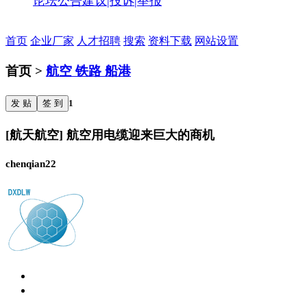
论坛公告
建议|投诉|举报
首页
企业厂家
人才招聘
搜索
资料下载
网站设置
首页 >
航空 铁路 船港
发 贴
签 到
1
[航天航空] 航空用电缆迎来巨大的商机
chenqian22