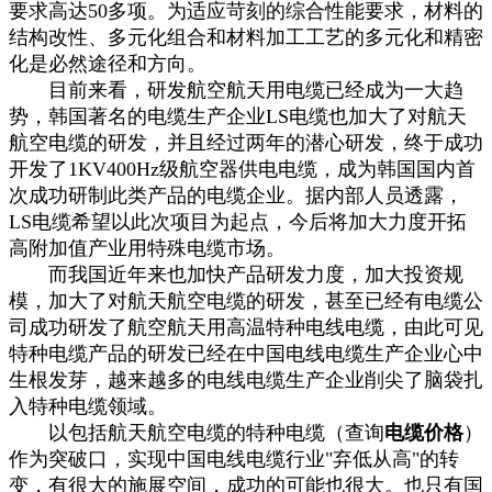
要求高达50多项。为适应苛刻的综合性能要求，材料的
结构改性、多元化组合和材料加工工艺的多元化和精密
化是必然途径和方向。
目前来看，研发航空航天用电缆已经成为一大趋
势，韩国著名的电缆生产企业LS电缆也加大了对航天
航空电缆的研发，并且经过两年的潜心研发，终于成功
开发了1KV400Hz级航空器供电电缆，成为韩国国内首
次成功研制此类产品的电缆企业。据内部人员透露，
LS电缆希望以此次项目为起点，今后将加大力度开拓
高附加值产业用特殊电缆市场。
而我国近年来也加快产品研发力度，加大投资规
模，加大了对航天航空电缆的研发，甚至已经有电缆公
司成功研发了航空航天用高温特种电线电缆，由此可见
特种电缆产品的研发已经在中国电线电缆生产企业心中
生根发芽，越来越多的电线电缆生产企业削尖了脑袋扎
入特种电缆领域。
以包括航天航空电缆的特种电缆（查询
电缆价格
）
作为突破口，实现中国电线电缆行业"弃低从高"的转
变，有很大的施展空间，成功的可能也很大。也只有国