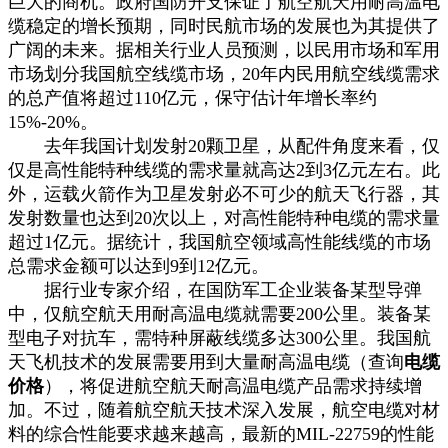
巨大的商机。政府国防开支保证了航空航天用耐高温电
缆稳定的增长预期，同时民航市场的发展也为其提供了
广阔的未来。据相关行业人员预测，以民用市场和军用
市场划分我国航空线缆市场，20年内民用航空线缆需求
的总产值将超过110亿元，保守估计年增长率约
15%-20%。
去年我国计划发射20颗卫星，从配件角度来看，仅
仅是高性能特种线缆的需求量就高达2到3亿元左右。此
外，运载火箭作为卫星发射必不可少的航天飞行器，其
发射数量也达到20次以上，对高性能特种电缆的需求量
超过1亿元。据统计，我国航空领域高性能线缆的市场
总需求金额可以达到9到12亿元。
据行业专家介绍，在国防军工企业装备某型导弹
中，仅航空航天用耐高温电缆就需要200公里。装备某
型电子对抗车，需特种屏蔽线缆多达300公里。我国航
天飞机技术的发展需要用到大量耐高温电缆（查询
电缆
价格
），将促进航空航天耐高温电缆产品需求持续增
加。不过，随着航空航天技术深入发展，航空电缆对材
料的综合性能要求越来越高，最新的MIL-22759的性能