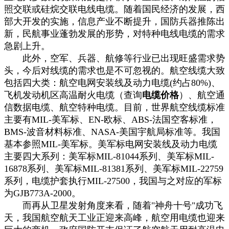
照交联或硅烷交联电线电缆。随着国民经济的发展，西
部大开发的实施，信息产业不断提升，国防兵器推陈出
新，民航事业蓬勃发展的形势，对特种电线电缆的需求
急剧上升。
此外，空军、兵器、航修等行业已出现旺盛需求势
头，今后对线缆的需求也是不可忽视的。航空线缆大致
包括四大类：航空电网安装线及动力电缆(约占80%)、
飞机发动机区高温耐火电缆（查询
电缆价格
）、航空通
信数据电缆、航空特种电缆。目前，世界航空线缆标准
主要有MIL-美军标、EN-欧标、ABS-法国空客标准，
BMS-波音材料标准、NASA-美国宇航局标准等。我国
基本参照MIL-美军标。美军标电网安装线及动力电缆
主要四大系列：美军标MIL-81044系列、美军标MIL-
16878系列、美军标MIL-81381系列、美军标MIL-22759
系列，电缆护套执行MIL-27500，我国与之对应的军标
为GJB773A-2000。
而再从卫星发射角度来看，随着"神舟十号"成功飞
天，我国航空航天工业正迎来高峰，航空用电缆也迎来