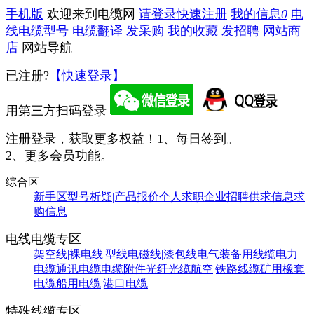
手机版
欢迎来到电缆网
请登录
快速注册
我的信息
0
电
线电缆型号
电缆翻译
发采购
我的收藏
发招聘
网站商
店
网站导航
已注册?
【快速登录】
用第三方扫码登录
注册登录，获取更多权益！
1、每日签到。
2、更多会员功能。
综合区
新手区
型号析疑|产品报价
个人求职
企业招聘
供求信息
求
购信息
电线电缆专区
架空线|裸电线|型线
电磁线|漆包线
电气装备用线缆
电力
电缆
通讯电缆
电缆附件
光纤光缆
航空|铁路线缆
矿用橡套
电缆
船用电缆|港口电缆
特殊线缆专区