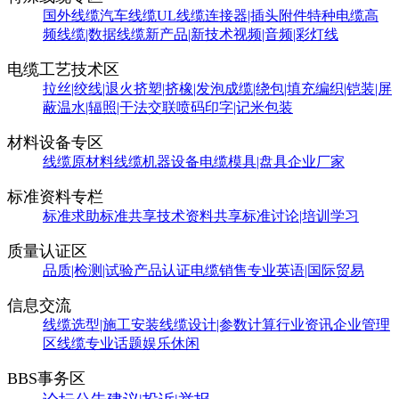
国外线缆
汽车线缆
UL线缆
连接器|插头附件
特种电缆
高
频线缆|数据线缆
新产品|新技术
视频|音频|彩灯线
电缆工艺技术区
拉丝|绞线|退火
挤塑|挤橡|发泡
成缆|绕包|填充
编织|铠装|屏
蔽
温水|辐照|干法交联
喷码印字|记米包装
材料设备专区
线缆原材料
线缆机器设备
电缆模具|盘具
企业厂家
标准资料专栏
标准求助
标准共享
技术资料共享
标准讨论|培训学习
质量认证区
品质|检测|试验
产品认证
电缆销售
专业英语|国际贸易
信息交流
线缆选型|施工安装
线缆设计|参数计算
行业资讯
企业管理
区
线缆专业话题
娱乐休闲
BBS事务区