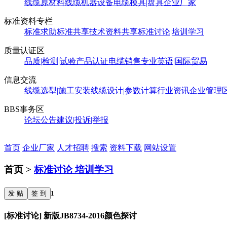
线缆原材料
线缆机器设备
电缆模具|盘具
企业厂家
标准资料专栏
标准求助
标准共享
技术资料共享
标准讨论|培训学习
质量认证区
品质|检测|试验
产品认证
电缆销售
专业英语|国际贸易
信息交流
线缆选型|施工安装
线缆设计|参数计算
行业资讯
企业管理
BBS事务区
论坛公告
建议|投诉|举报
首页
企业厂家
人才招聘
搜索
资料下载
网站设置
首页 >
标准讨论 培训学习
发 贴
签 到
1
[标准讨论] 新版JB8734-2016颜色探讨