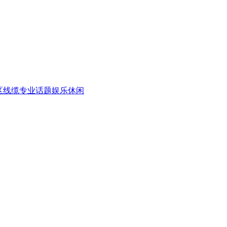
区
线缆专业话题
娱乐休闲