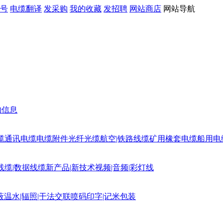
号
电缆翻译
发采购
我的收藏
发招聘
网站商店
网站导航
购信息
缆
通讯电缆
电缆附件
光纤光缆
航空|铁路线缆
矿用橡套电缆
船用电
线缆|数据线缆
新产品|新技术
视频|音频|彩灯线
蔽
温水|辐照|干法交联
喷码印字|记米包装