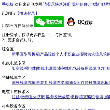
手机版
欢迎来到电缆网
请登录
快速注册
我的信息
0
电线电缆型
已注册?
【快速登录】
用第三方扫码登录
注册登录，获取更多权益！
1、每日签到。
2、更多会员功能。
综合区
新手区
型号析疑|产品报价
个人求职
企业招聘
供求信息
求
电线电缆专区
架空线|裸电线|型线
电磁线|漆包线
电气装备用线缆
电力电
特殊线缆专区
国外线缆
汽车线缆
UL线缆
连接器|插头附件
特种电缆
高频
电缆工艺技术区
拉丝|绞线|退火
挤塑|挤橡|发泡
成缆|绕包|填充
编织|铠装|屏
材料设备专区