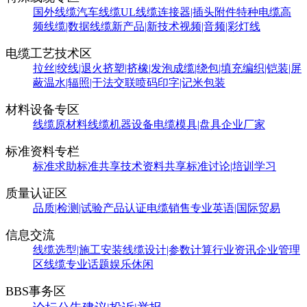
国外线缆
汽车线缆
UL线缆
连接器|插头附件
特种电缆
高
频线缆|数据线缆
新产品|新技术
视频|音频|彩灯线
电缆工艺技术区
拉丝|绞线|退火
挤塑|挤橡|发泡
成缆|绕包|填充
编织|铠装|屏
蔽
温水|辐照|干法交联
喷码印字|记米包装
材料设备专区
线缆原材料
线缆机器设备
电缆模具|盘具
企业厂家
标准资料专栏
标准求助
标准共享
技术资料共享
标准讨论|培训学习
质量认证区
品质|检测|试验
产品认证
电缆销售
专业英语|国际贸易
信息交流
线缆选型|施工安装
线缆设计|参数计算
行业资讯
企业管理
区
线缆专业话题
娱乐休闲
BBS事务区