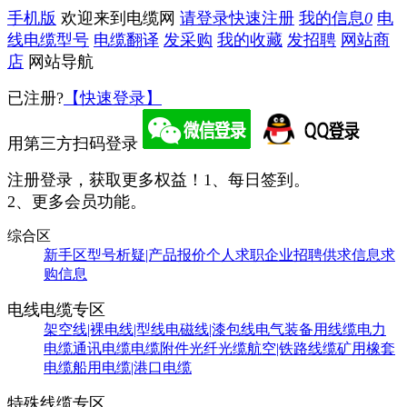
手机版
欢迎来到电缆网
请登录
快速注册
我的信息
0
电
线电缆型号
电缆翻译
发采购
我的收藏
发招聘
网站商
店
网站导航
已注册?
【快速登录】
用第三方扫码登录
注册登录，获取更多权益！
1、每日签到。
2、更多会员功能。
综合区
新手区
型号析疑|产品报价
个人求职
企业招聘
供求信息
求
购信息
电线电缆专区
架空线|裸电线|型线
电磁线|漆包线
电气装备用线缆
电力
电缆
通讯电缆
电缆附件
光纤光缆
航空|铁路线缆
矿用橡套
电缆
船用电缆|港口电缆
特殊线缆专区