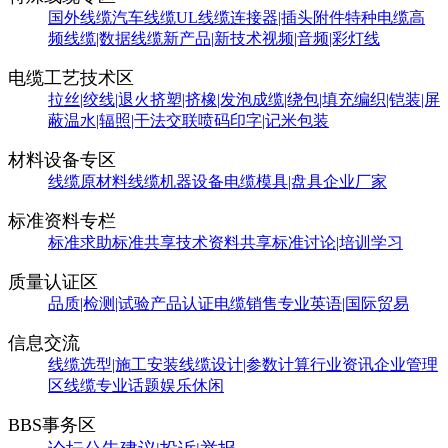
国外线缆
汽车线缆
UL线缆
连接器|插头附件
特种电缆
高
频线缆|数据线缆
新产品|新技术
视频|音频|彩灯线
电缆工艺技术区
拉丝|绞线|退火
挤塑|挤橡|发泡
成缆|绕包|填充
编织|铠装|屏
蔽
温水|辐照|干法交联
喷码印字|记米包装
材料设备专区
线缆原材料
线缆机器设备
电缆模具|盘具
企业厂家
标准资料专栏
标准求助
标准共享
技术资料共享
标准讨论|培训学习
质量认证区
品质|检测|试验
产品认证
电缆销售
专业英语|国际贸易
信息交流
线缆选型|施工安装
线缆设计|参数计算
行业资讯
企业管理
区
线缆专业话题
娱乐休闲
BBS事务区