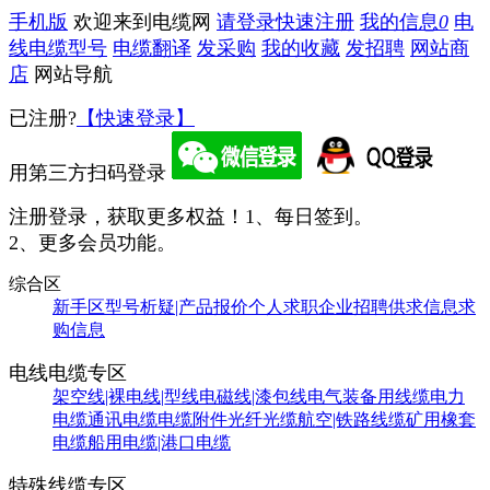
手机版
欢迎来到电缆网
请登录
快速注册
我的信息
0
电
线电缆型号
电缆翻译
发采购
我的收藏
发招聘
网站商
店
网站导航
已注册?
【快速登录】
用第三方扫码登录
注册登录，获取更多权益！
1、每日签到。
2、更多会员功能。
综合区
新手区
型号析疑|产品报价
个人求职
企业招聘
供求信息
求
购信息
电线电缆专区
架空线|裸电线|型线
电磁线|漆包线
电气装备用线缆
电力
电缆
通讯电缆
电缆附件
光纤光缆
航空|铁路线缆
矿用橡套
电缆
船用电缆|港口电缆
特殊线缆专区