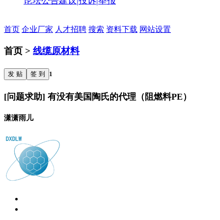
论坛公告
建议|投诉|举报
首页
企业厂家
人才招聘
搜索
资料下载
网站设置
首页 >
线缆原材料
发 贴
签 到
1
[问题求助] 有没有美国陶氏的代理（阻燃料PE）
潇潇雨儿