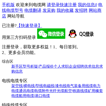
手机版
欢迎来到电缆网
请登录
快速注册
我的信息
0
电
线电缆型号
电缆翻译
发采购
我的收藏
发招聘
网站商
店
网站导航
已注册?
【快速登录】
用第三方扫码登录
注册登录，获取更多权益！
1、每日签到。
2、更多会员功能。
综合区
新手区
型号析疑|产品报价
个人求职
企业招聘
供求信息
求
购信息
电线电缆专区
架空线|裸电线|型线
电磁线|漆包线
电气装备用线缆
电力
电缆
通讯电缆
电缆附件
光纤光缆
航空|铁路线缆
矿用橡套
电缆
船用电缆|港口电缆
特殊线缆专区