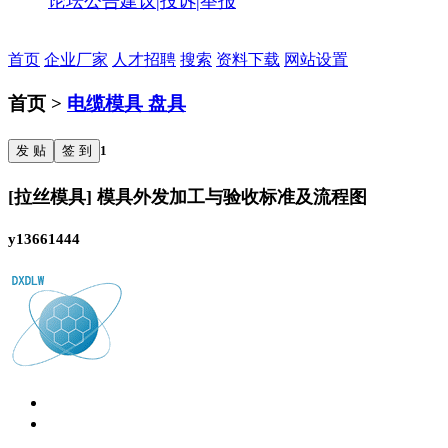
论坛公告
建议|投诉|举报
首页
企业厂家
人才招聘
搜索
资料下载
网站设置
首页 >
电缆模具 盘具
发 贴
签 到
1
[拉丝模具] 模具外发加工与验收标准及流程图
y13661444