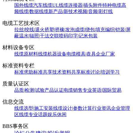
国外线缆
汽车线缆
UL线缆
连接器|插头附件
特种电缆
高
频线缆|数据线缆
新产品|新技术
视频|音频|彩灯线
电缆工艺技术区
拉丝|绞线|退火
挤塑|挤橡|发泡
成缆|绕包|填充
编织|铠装|屏
蔽
温水|辐照|干法交联
喷码印字|记米包装
材料设备专区
线缆原材料
线缆机器设备
电缆模具|盘具
企业厂家
标准资料专栏
标准求助
标准共享
技术资料共享
标准讨论|培训学习
质量认证区
品质|检测|试验
产品认证
电缆销售
专业英语|国际贸易
信息交流
线缆选型|施工安装
线缆设计|参数计算
行业资讯
企业管理
区
线缆专业话题
娱乐休闲
BBS事务区