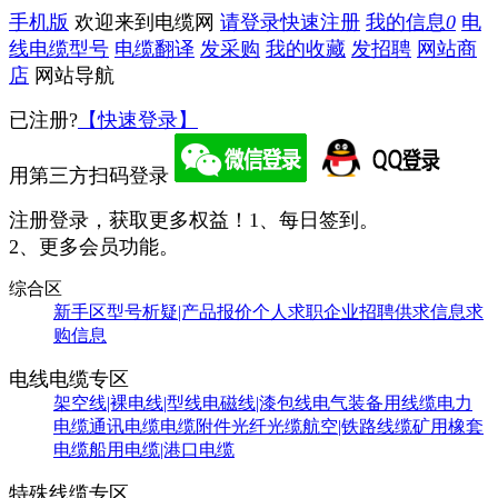
手机版
欢迎来到电缆网
请登录
快速注册
我的信息
0
电
线电缆型号
电缆翻译
发采购
我的收藏
发招聘
网站商
店
网站导航
已注册?
【快速登录】
用第三方扫码登录
注册登录，获取更多权益！
1、每日签到。
2、更多会员功能。
综合区
新手区
型号析疑|产品报价
个人求职
企业招聘
供求信息
求
购信息
电线电缆专区
架空线|裸电线|型线
电磁线|漆包线
电气装备用线缆
电力
电缆
通讯电缆
电缆附件
光纤光缆
航空|铁路线缆
矿用橡套
电缆
船用电缆|港口电缆
特殊线缆专区