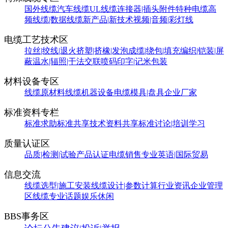
国外线缆
汽车线缆
UL线缆
连接器|插头附件
特种电缆
高
频线缆|数据线缆
新产品|新技术
视频|音频|彩灯线
电缆工艺技术区
拉丝|绞线|退火
挤塑|挤橡|发泡
成缆|绕包|填充
编织|铠装|屏
蔽
温水|辐照|干法交联
喷码印字|记米包装
材料设备专区
线缆原材料
线缆机器设备
电缆模具|盘具
企业厂家
标准资料专栏
标准求助
标准共享
技术资料共享
标准讨论|培训学习
质量认证区
品质|检测|试验
产品认证
电缆销售
专业英语|国际贸易
信息交流
线缆选型|施工安装
线缆设计|参数计算
行业资讯
企业管理
区
线缆专业话题
娱乐休闲
BBS事务区