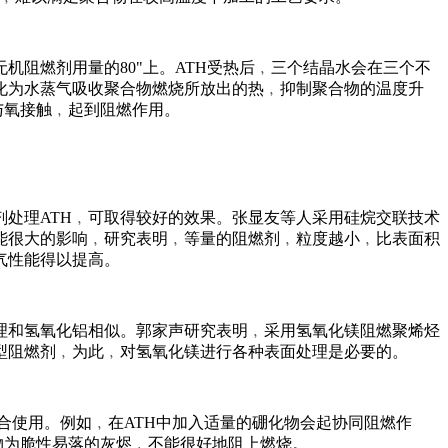
机阻燃剂用量的80"上。ATH受热后﹐三个结晶水会在三个不
汽化为水蒸气吸收聚合物燃烧所放出的热﹐抑制聚合物的温度升
与氧接触﹐起到阻燃作用。
处理ATH﹐可取得较好的效果。张显友等人采用硅烷交联技术
能很大的影响﹐研究表明﹐等量的阻燃剂﹐粒度越小﹐比表面积
气性能得以提高。
原理和氢氧化铝相似。郭家声研究表明﹐采用氢氧化镁阻燃聚烯烃
型阻燃剂﹐为此﹐对氢氧化镁进行各种表面处理是必要的。
合使用。例如﹐在ATH中加入适量的硼化物会起协同阻燃作
烧物为脆性易落的灰烬﹐不能很好地阻上燃烧。