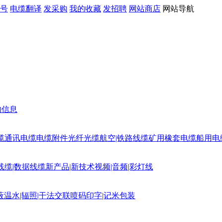
号
电缆翻译
发采购
我的收藏
发招聘
网站商店
网站导航
购信息
缆
通讯电缆
电缆附件
光纤光缆
航空|铁路线缆
矿用橡套电缆
船用电
线缆|数据线缆
新产品|新技术
视频|音频|彩灯线
蔽
温水|辐照|干法交联
喷码印字|记米包装