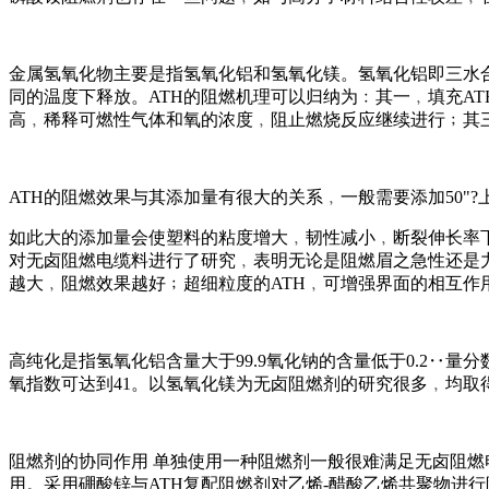
金属氢氧化物主要是指氢氧化铝和氢氧化镁。氢氧化铝即三水合
同的温度下释放。ATH的阻燃机理可以归纳为﹕其一﹐填充A
高﹐稀释可燃性气体和氧的浓度﹐阻止燃烧反应继续进行﹔其三
ATH的阻燃效果与其添加量有很大的关系﹐一般需要添加50"
如此大的添加量会使塑料的粘度增大﹐韧性减小﹐断裂伸长率
对无卤阻燃电缆料进行了研究﹐表明无论是阻燃眉之急性还是
越大﹐阻燃效果越好﹔超细粒度的ATH﹐可增强界面的相互作
高纯化是指氢氧化铝含量大于99.9氧化钠的含量低于0.2
氧指数可达到41。以氢氧化镁为无卤阻燃剂的研究很多﹐均
阻燃剂的协同作用 单独使用一种阻燃剂一般很难满足无卤阻燃
用。采用硼酸锌与ATH复配阻燃剂对乙烯-醋酸乙烯共聚物进行