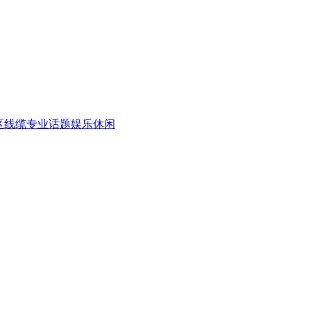
区
线缆专业话题
娱乐休闲