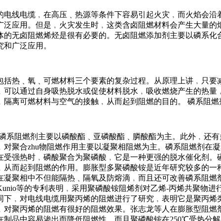
的电线电缆﹐在高压﹑热源等条件下容易引起火灾﹐而火焰会沿
广泛应用。但是﹐火灾发生时﹐这类含卤阻燃材料会产生大量的
体的无卤阻燃烯烃是很有必要的。无卤阻燃添加剂主要以磷系化
究和广泛应用。
包括热﹑氧﹑可燃材料三个要素的复杂过程。从原理上讲﹐只要
﹐可以通过自身吸热脱水或促使材料脱水﹐吸收燃烧产生的热量
﹐隔离可燃材料与空气的接触﹐从而起到阻燃的目的。 磷系阻燃
机磷系阻燃剂主要以磷酸酯﹑亚磷酸酯﹑膦酸酯为主。此外﹐还有
对聚合zhu物阻燃作用主要以凝聚相阻燃为主。磷系阻燃剂在
在受强热时﹐磷酸聚合为聚磷酸﹐它是一种更强的脱水催化剂。
﹐从而起到阻燃的作用。膨胀型多聚磷酸铵是近年研究较多的一
在凝聚相中不但能隔热﹑隔氧及防熔滴﹐而且还可改善磷系阻燃
a,Kunio等的专利表明﹐采用聚磷酸铵阻烯剂对乙烯-丙烯共聚物
同下﹐对电线电缆用聚丙烯的阻燃进行了研究﹐表明它是聚丙烯
﹐对聚丙烯的阻燃有很好的阻燃效果。张志龙等人在膨胀型阻燃
制品中容易渗出而降低阻燃性﹐而且聚磷酸铵在250℃受热分