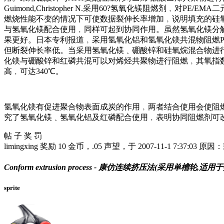
Guimond,Christopher N.采用60?氢氧化镁阻
燃烧性能不变的情况下可使数据裂伸长率增加﹐说明填充的硅氧
与氢氧化镁配合使用﹐同样可起到协同作用。虽然氢氧化镁分解
果更好。日本专利报道﹐采用氢氧化铝和氢氧化镁共混物阻燃PE
但断裂伸长率低。当采用氢氧化镁﹑硼酸锌和硅氧烷混合物进
化镁与硼酸锌和红磷共混可以对烯烃共聚物进行阻燃﹐其氧指数
高﹐可达340℃。
氢氧化镁有促进聚合物表面成炭的作用﹐两者结合使用会使阻燃
究了氢氧化镁﹑氢氧化铝及红磷配合使用﹐表明协同阻燃剂可
帖 子 奖 罚
limingxing 奖励 10 金币，.05 声望，于 2007-11-1 7:3
Conform extrusion process - 康仿连续挤压法(采用
sprite