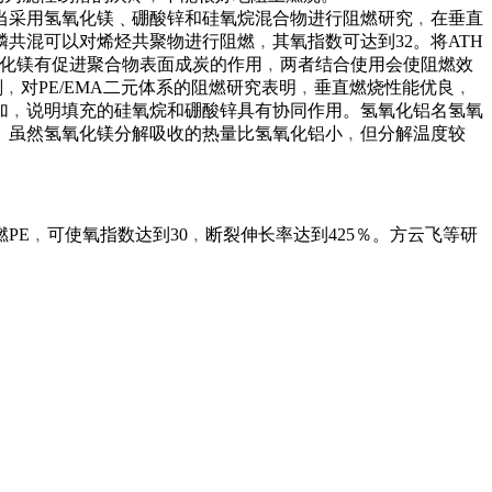
伸长率低。当采用氢氧化镁﹑硼酸锌和硅氧烷混合物进行阻燃研究﹐在垂直
共混可以对烯烃共聚物进行阻燃﹐其氧指数可达到32。将ATH
氧化镁有促进聚合物表面成炭的作用﹐两者结合使用会使阻燃效
﹐对PE/EMA二元体系的阻燃研究表明﹐垂直燃烧性能优良﹐
加﹐说明填充的硅氧烷和硼酸锌具有协同作用。氢氧化铝名氢氧
用。虽然氢氧化镁分解吸收的热量比氢氧化铝小﹐但分解温度较
E﹐可使氧指数达到30﹐断裂伸长率达到425％。方云飞等研