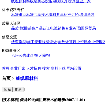
线缆原材料
线缆机器设备
电缆模具|盘具
企业厂家
标准资料专栏
标准求助
标准共享
技术资料共享
标准讨论|培训学习
质量认证区
品质|检测|试验
产品认证
电缆销售
专业英语|国际贸易
信息交流
线缆选型|施工安装
线缆设计|参数计算
行业资讯
企业管理
BBS事务区
论坛公告
建议|投诉|举报
首页
企业厂家
人才招聘
搜索
资料下载
网站设置
首页 >
线缆原材料
发 贴
签 到
1
[技术资料] 聚烯烃无卤阻燃技术的进步(2007-11-01)