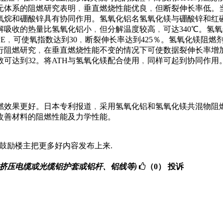
燃剂﹐对PE/EMA二元体系的阻燃研究表明﹐垂直燃烧性能优良﹐但断裂
烷和硼酸锌具有协同作用。氢氧化铝名氢氧化镁与硼酸锌和红磷
吸收的热量比氢氧化铝小﹐但分解温度较高﹐可达340℃。氢
﹐可使氧指数达到30﹐断裂伸长率达到425％。氢氧化镁阻燃剂
行阻燃研究﹐在垂直燃烧性能不变的情况下可使数据裂伸长率增
可达到32。将ATH与氢氧化镁配合使用﹐同样可起到协同作
效果更好。日本专利报道﹐采用氢氧化铝和氢氧化镁共混物阻燃P
改善材料的阻燃性能及力学性能。
7:03 原因：鼓励楼主把更多好内容发布上来.
单槽轮,适用于挤压电缆或光缆铝护套或铝杆、铝线等)
（0）
投诉