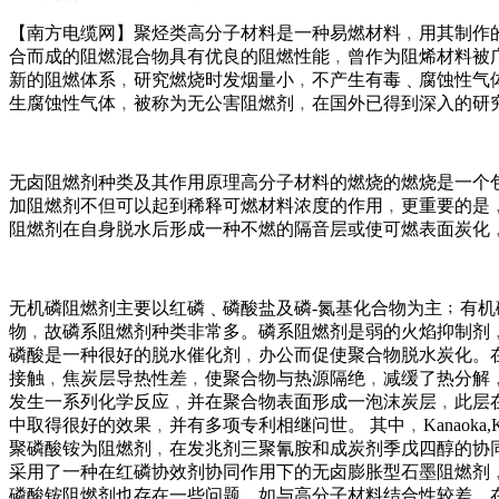
【南方电缆网】聚烃类高分子材料是一种易燃材料﹐用其制作
合而成的阻燃混合物具有优良的阻燃性能﹐曾作为阻烯材料被
新的阻燃体系﹐研究燃烧时发烟量小﹐不产生有毒﹑腐蚀性气
生腐蚀性气体﹐被称为无公害阻燃剂﹐在国外已得到深入的研
无卤阻燃剂种类及其作用原理高分子材料的燃烧的燃烧是一个
加阻燃剂不但可以起到稀释可燃材料浓度的作用﹐更重要的是
阻燃剂在自身脱水后形成一种不燃的隔音层或使可燃表面炭化
无机磷阻燃剂主要以红磷﹑磷酸盐及磷-氮基化合物为主﹔有
物﹐故磷系阻燃剂种类非常多。磷系阻燃剂是弱的火焰抑制剂﹐
磷酸是一种很好的脱水催化剂﹐办公而促使聚合物脱水炭化。
接触﹐焦炭层导热性差﹐使聚合物与热源隔绝﹐减缓了热分解
发生一系列化学反应﹐并在聚合物表面形成一泡沫炭层﹐此层
中取得很好的效果﹐并有多项专利相继问世。 其中﹐Kanaok
聚磷酸铵为阻燃剂﹐在发兆剂三聚氰胺和成炭剂季戊四醇的协
采用了一种在红磷协效剂协同作用下的无卤膨胀型石墨阻燃剂
磷酸铵阻燃剂也存在一些问题﹐如与高分子材料结合性较差﹐在