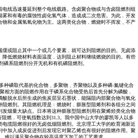
着电线迅速蔓延到整个电线载路。含卤聚合物或与含卤阻燃剂组
烟雾和有毒的腐蚀性卤化氢气体﹐造成成二次危害。为此﹐开发
合物和金属氢氧化物为主。这两类化合物﹐燃烧时不挥发﹑不产
减缓或阻止其中一个或几个要素﹐就可达到阻燃的目的。无卤添
﹐降低燃烧材料表面温度﹐达到阻止材料继续燃烧的目的。有些
剂磷系阻燃剂分开无机和有机磷阻燃剂。
多种磷取代基的化合物﹑多聚物﹑齐聚物以及多种磷-氮键化合
凝聚相方面的阻燃作用在于磷系化合物受热后首先分解为磷酸﹐
磷酸脱水后所生成的焦炭层呈石墨状﹐能隔阻内部聚合物与氧化
种阻燃剂。其阻燃机理是﹕燃烧时﹐膨胀型阻烯剂和各组分之间
剂发烟量大缺点。日本将这种膨胀型阻燃剂用在聚烯烃类化合物
进行阻燃﹐可使氧指数达到31.3。我中国中山大学的廖凯等人以多
类电缆阻燃很好的无卤低烟阻燃剂。北京理工大学的欧育湘新近
剂中加入成炭促进剂后发现它对聚乙烯也有很好的阻燃作用。聚
解﹐难以满足聚合物在较高温度下加工的工艺要求。