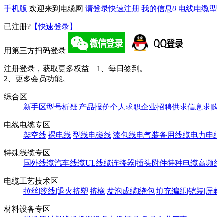
手机版
欢迎来到电缆网
请登录
快速注册
我的信息
0
电线电缆型
已注册?
【快速登录】
用第三方扫码登录
注册登录，获取更多权益！
1、每日签到。
2、更多会员功能。
综合区
新手区
型号析疑|产品报价
个人求职
企业招聘
供求信息
求
电线电缆专区
架空线|裸电线|型线
电磁线|漆包线
电气装备用线缆
电力电
特殊线缆专区
国外线缆
汽车线缆
UL线缆
连接器|插头附件
特种电缆
高频
电缆工艺技术区
拉丝|绞线|退火
挤塑|挤橡|发泡
成缆|绕包|填充
编织|铠装|屏
材料设备专区