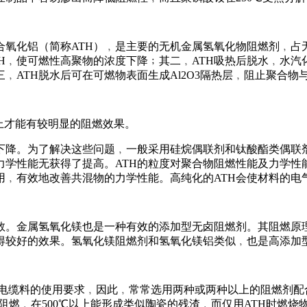
氧化铝（简称ATH）﹐是主要的无机金属氢氧化物阻燃剂﹐占无
TH﹐使可燃性高聚物的浓度下降﹔其二﹐ATH吸热后脱水﹐水
﹐ATH脱水后可在可燃物表面生成Al2O3隔热层﹐阻止聚合物
?上才能有较明显的阻燃效果。
下降。为了解决这些问题﹐一般采用硅烷偶联剂和钛酸酯类偶联剂
力学性能无获得了提高。ATH的粒度对聚合物阻燃性能及力学性
用﹐有效地改善共混物的力学性能。高纯化的ATH会使材料的电
‥量分数。金属氢氧化镁也是一种有效的添加型无卤阻燃剂。其阻燃
取得较好的效果。氢氧化镁阻燃剂和氢氧化镁铝类似﹐也是高添加
电缆料的使用要求﹐因此﹐常常选用两种或两种以上的阻燃剂配
阻燃﹐在500℃以上能形成类似陶瓷的残渣﹐而仅用ATH时燃