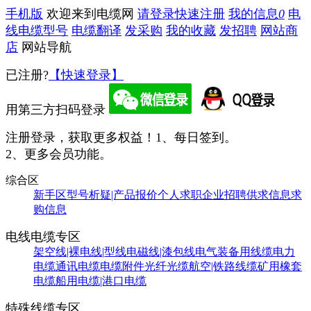
手机版
欢迎来到电缆网
请登录
快速注册
我的信息
0
电
线电缆型号
电缆翻译
发采购
我的收藏
发招聘
网站商
店
网站导航
已注册?
【快速登录】
用第三方扫码登录
注册登录，获取更多权益！
1、每日签到。
2、更多会员功能。
综合区
新手区
型号析疑|产品报价
个人求职
企业招聘
供求信息
求
购信息
电线电缆专区
架空线|裸电线|型线
电磁线|漆包线
电气装备用线缆
电力
电缆
通讯电缆
电缆附件
光纤光缆
航空|铁路线缆
矿用橡套
电缆
船用电缆|港口电缆
特殊线缆专区