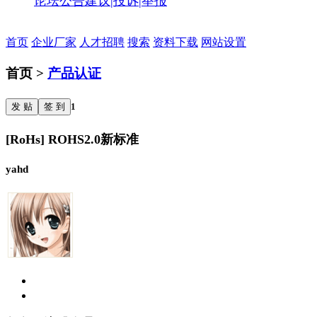
论坛公告
建议|投诉|举报
首页
企业厂家
人才招聘
搜索
资料下载
网站设置
首页 >
产品认证
发 贴
签 到
1
[RoHs] ROHS2.0新标准
yahd