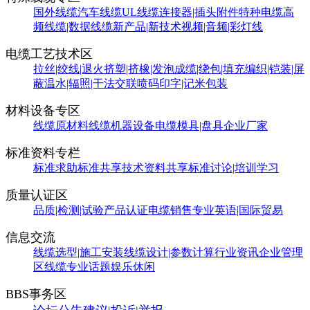
国外线缆
汽车线缆
UL线缆
连接器|插头附件
特种电缆
高
频线缆|数据线缆
新产品|新技术
视频|音频|彩灯线
电缆工艺技术区
拉丝|绞线|退火
挤塑|挤橡|发泡
成缆|绕包|填充
编织|铠装|屏
蔽
温水|辐照|干法交联
喷码印字|记米包装
材料设备专区
线缆原材料
线缆机器设备
电缆模具|盘具
企业厂家
标准资料专栏
标准求助
标准共享
技术资料共享
标准讨论|培训学习
质量认证区
品质|检测|试验
产品认证
电缆销售
专业英语|国际贸易
信息交流
线缆选型|施工安装
线缆设计|参数计算
行业资讯
企业管理
区
线缆专业话题
娱乐休闲
BBS事务区