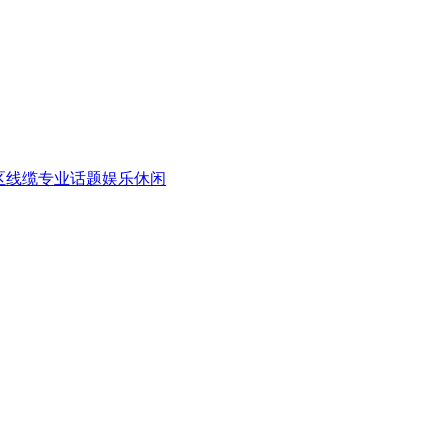
区
线缆专业话题
娱乐休闲