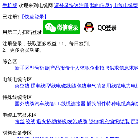
手机版
欢迎来到电缆网
请登录
快速注册
我的信息
0
电线电缆型
已注册?
【快速登录】
用第三方扫码登录
注册登录，获取更多权益！
1、每日签到。
2、更多会员功能。
综合区
新手区
型号析疑|产品报价
个人求职
企业招聘
供求信息
求
电线电缆专区
架空线|裸电线|型线
电磁线|漆包线
电气装备用线缆
电力电
特殊线缆专区
国外线缆
汽车线缆
UL线缆
连接器|插头附件
特种电缆
高频
电缆工艺技术区
拉丝|绞线|退火
挤塑|挤橡|发泡
成缆|绕包|填充
编织|铠装|屏
材料设备专区