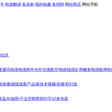
号
电缆翻译
发采购
我的收藏
发招聘
网站商店
网站导航
购信息
缆
通讯电缆
电缆附件
光纤光缆
航空|铁路线缆
矿用橡套电缆
船用电
线缆|数据线缆
新产品|新技术
视频|音频|彩灯线
蔽
温水|辐照|干法交联
喷码印字|记米包装