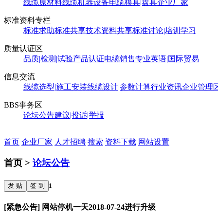
线缆原材料
线缆机器设备
电缆模具|盘具
企业厂家
标准资料专栏
标准求助
标准共享
技术资料共享
标准讨论|培训学习
质量认证区
品质|检测|试验
产品认证
电缆销售
专业英语|国际贸易
信息交流
线缆选型|施工安装
线缆设计|参数计算
行业资讯
企业管理
BBS事务区
论坛公告
建议|投诉|举报
首页
企业厂家
人才招聘
搜索
资料下载
网站设置
首页 >
论坛公告
发 贴
签 到
1
[紧急公告] 网站停机一天2018-07-24进行升级