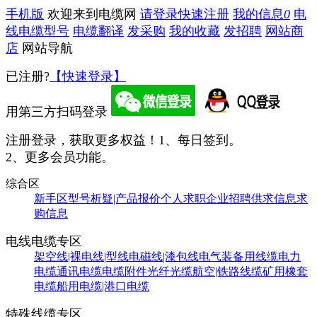
手机版
欢迎来到电缆网
请登录
快速注册
我的信息
0
电
线电缆型号
电缆翻译
发采购
我的收藏
发招聘
网站商
店
网站导航
已注册?
【快速登录】
用第三方扫码登录
注册登录，获取更多权益！
1、每日签到。
2、更多会员功能。
综合区
新手区
型号析疑|产品报价
个人求职
企业招聘
供求信息
求
购信息
电线电缆专区
架空线|裸电线|型线
电磁线|漆包线
电气装备用线缆
电力
电缆
通讯电缆
电缆附件
光纤光缆
航空|铁路线缆
矿用橡套
电缆
船用电缆|港口电缆
特殊线缆专区