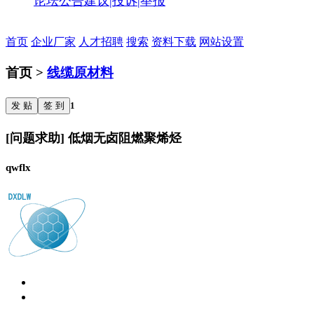
论坛公告
建议|投诉|举报
首页
企业厂家
人才招聘
搜索
资料下载
网站设置
首页 >
线缆原材料
发 贴
签 到
1
[问题求助] 低烟无卤阻燃聚烯烃
qwflx