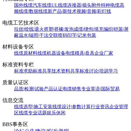
国外线缆
汽车线缆
UL线缆
连接器|插头附件
特种电缆
高
频线缆|数据线缆
新产品|新技术
视频|音频|彩灯线
电缆工艺技术区
拉丝|绞线|退火
挤塑|挤橡|发泡
成缆|绕包|填充
编织|铠装|屏
蔽
温水|辐照|干法交联
喷码印字|记米包装
材料设备专区
线缆原材料
线缆机器设备
电缆模具|盘具
企业厂家
标准资料专栏
标准求助
标准共享
技术资料共享
标准讨论|培训学习
质量认证区
品质|检测|试验
产品认证
电缆销售
专业英语|国际贸易
信息交流
线缆选型|施工安装
线缆设计|参数计算
行业资讯
企业管理
区
线缆专业话题
娱乐休闲
BBS事务区