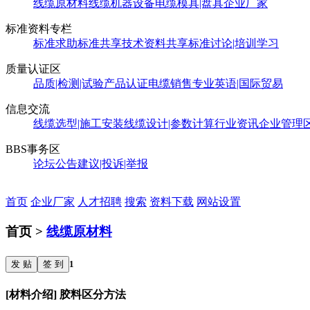
线缆原材料
线缆机器设备
电缆模具|盘具
企业厂家
标准资料专栏
标准求助
标准共享
技术资料共享
标准讨论|培训学习
质量认证区
品质|检测|试验
产品认证
电缆销售
专业英语|国际贸易
信息交流
线缆选型|施工安装
线缆设计|参数计算
行业资讯
企业管理
BBS事务区
论坛公告
建议|投诉|举报
首页
企业厂家
人才招聘
搜索
资料下载
网站设置
首页 >
线缆原材料
发 贴
签 到
1
[材料介绍] 胶料区分方法