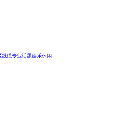
区
线缆专业话题
娱乐休闲