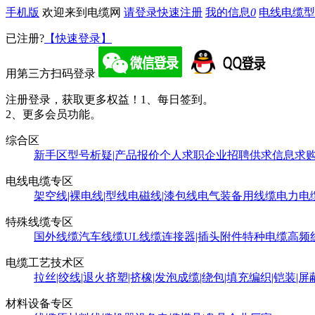
手机版
欢迎来到电缆网
请登录
快速注册
我的信息
0
电线电缆型
已注册?
【快速登录】
用第三方扫码登录
注册登录，获取更多权益！
1、每日签到。
2、更多会员功能。
综合区
新手区
型号析疑|产品报价
个人求职
企业招聘
供求信息
求
电线电缆专区
架空线|裸电线|型线
电磁线|漆包线
电气装备用线缆
电力电
特殊线缆专区
国外线缆
汽车线缆
UL线缆
连接器|插头附件
特种电缆
高频
电缆工艺技术区
拉丝|绞线|退火
挤塑|挤橡|发泡
成缆|绕包|填充
编织|铠装|屏
材料设备专区