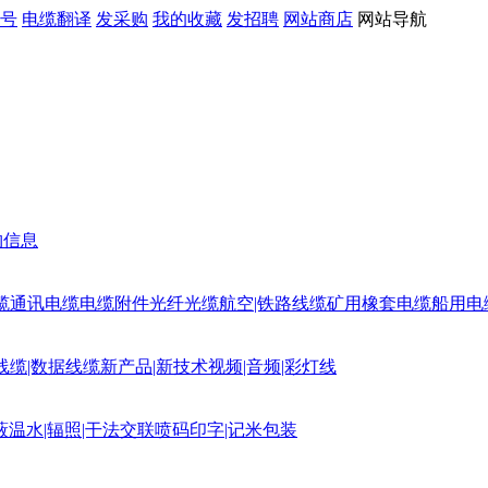
号
电缆翻译
发采购
我的收藏
发招聘
网站商店
网站导航
购信息
缆
通讯电缆
电缆附件
光纤光缆
航空|铁路线缆
矿用橡套电缆
船用电
线缆|数据线缆
新产品|新技术
视频|音频|彩灯线
蔽
温水|辐照|干法交联
喷码印字|记米包装