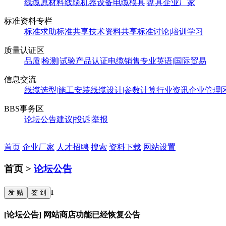
线缆原材料
线缆机器设备
电缆模具|盘具
企业厂家
标准资料专栏
标准求助
标准共享
技术资料共享
标准讨论|培训学习
质量认证区
品质|检测|试验
产品认证
电缆销售
专业英语|国际贸易
信息交流
线缆选型|施工安装
线缆设计|参数计算
行业资讯
企业管理
BBS事务区
论坛公告
建议|投诉|举报
首页
企业厂家
人才招聘
搜索
资料下载
网站设置
首页 >
论坛公告
发 贴
签 到
1
[论坛公告] 网站商店功能已经恢复公告