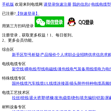
手机版
欢迎来到电缆网
请登录
快速注册
我的信息
0
电线电缆型
已注册?
【快速登录】
用第三方扫码登录
注册登录，获取更多权益！
1、每日签到。
2、更多会员功能。
综合区
新手区
型号析疑|产品报价
个人求职
企业招聘
供求信息
求
电线电缆专区
架空线|裸电线|型线
电磁线|漆包线
电气装备用线缆
电力电
特殊线缆专区
国外线缆
汽车线缆
UL线缆
连接器|插头附件
特种电缆
高频
电缆工艺技术区
拉丝|绞线|退火
挤塑|挤橡|发泡
成缆|绕包|填充
编织|铠装|屏
材料设备专区