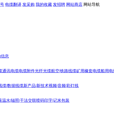
号
电缆翻译
发采购
我的收藏
发招聘
网站商店
网站导航
购信息
缆
通讯电缆
电缆附件
光纤光缆
航空|铁路线缆
矿用橡套电缆
船用电
线缆|数据线缆
新产品|新技术
视频|音频|彩灯线
蔽
温水|辐照|干法交联
喷码印字|记米包装