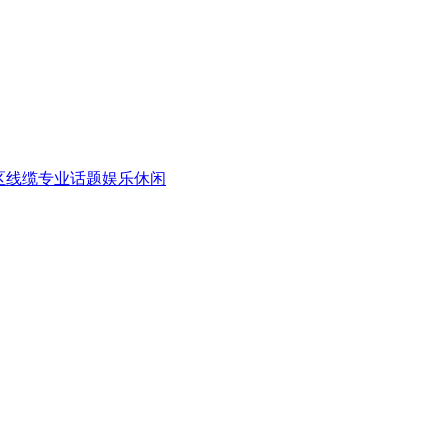
区
线缆专业话题
娱乐休闲