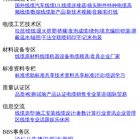
国外线缆
汽车线缆
UL线缆
连接器|插头附件
特种电缆
高
频线缆|数据线缆
新产品|新技术
视频|音频|彩灯线
电缆工艺技术区
拉丝|绞线|退火
挤塑|挤橡|发泡
成缆|绕包|填充
编织|铠装|屏
蔽
温水|辐照|干法交联
喷码印字|记米包装
材料设备专区
线缆原材料
线缆机器设备
电缆模具|盘具
企业厂家
标准资料专栏
标准求助
标准共享
技术资料共享
标准讨论|培训学习
质量认证区
品质|检测|试验
产品认证
电缆销售
专业英语|国际贸易
信息交流
线缆选型|施工安装
线缆设计|参数计算
行业资讯
企业管理
区
线缆专业话题
娱乐休闲
BBS事务区