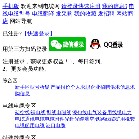
手机版
欢迎来到电缆网
请登录
快速注册
我的信息
0
电
线电缆型号
电缆翻译
发采购
我的收藏
发招聘
网站商
店
网站导航
已注册?
【快速登录】
用第三方扫码登录
注册登录，获取更多权益！
1、每日签到。
2、更多会员功能。
综合区
新手区
型号析疑|产品报价
个人求职
企业招聘
供求信息
求
购信息
电线电缆专区
架空线|裸电线|型线
电磁线|漆包线
电气装备用线缆
电力
电缆
通讯电缆
电缆附件
光纤光缆
航空|铁路线缆
矿用橡套
电缆
船用电缆|港口电缆
特殊线缆专区