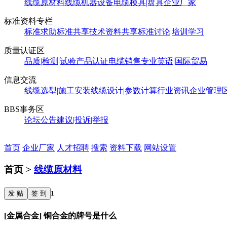
线缆原材料
线缆机器设备
电缆模具|盘具
企业厂家
标准资料专栏
标准求助
标准共享
技术资料共享
标准讨论|培训学习
质量认证区
品质|检测|试验
产品认证
电缆销售
专业英语|国际贸易
信息交流
线缆选型|施工安装
线缆设计|参数计算
行业资讯
企业管理
BBS事务区
论坛公告
建议|投诉|举报
首页
企业厂家
人才招聘
搜索
资料下载
网站设置
首页 >
线缆原材料
发 贴
签 到
1
[金属合金] 铜合金的牌号是什么