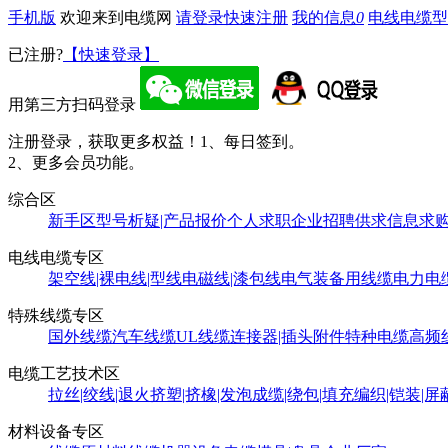
手机版
欢迎来到电缆网
请登录
快速注册
我的信息
0
电线电缆型
已注册?
【快速登录】
用第三方扫码登录
注册登录，获取更多权益！
1、每日签到。
2、更多会员功能。
综合区
新手区
型号析疑|产品报价
个人求职
企业招聘
供求信息
求
电线电缆专区
架空线|裸电线|型线
电磁线|漆包线
电气装备用线缆
电力电
特殊线缆专区
国外线缆
汽车线缆
UL线缆
连接器|插头附件
特种电缆
高频
电缆工艺技术区
拉丝|绞线|退火
挤塑|挤橡|发泡
成缆|绕包|填充
编织|铠装|屏
材料设备专区