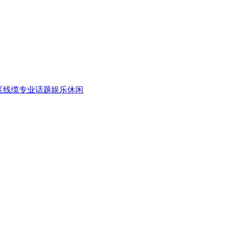
区
线缆专业话题
娱乐休闲