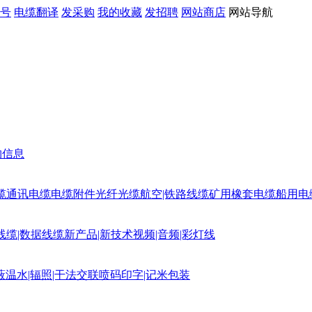
号
电缆翻译
发采购
我的收藏
发招聘
网站商店
网站导航
购信息
缆
通讯电缆
电缆附件
光纤光缆
航空|铁路线缆
矿用橡套电缆
船用电
线缆|数据线缆
新产品|新技术
视频|音频|彩灯线
蔽
温水|辐照|干法交联
喷码印字|记米包装