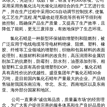
50余人，先进生产线数十条，研发专利500余项。公司
采用采用热氯化法与光催化法相结合的生产工艺进行生
产，并在生产过程中采用DCS自动调节控制技术, 使氯
化工艺生产流程.尾气吸收处理系统等所有环节得到有
效控制，既确保产品生产质量，又提高了生产效率，且
降低了能耗，更无三废排放，有效地保护了生态环境。
氯化石蜡是一种新型环保辅助增塑剂和阻燃剂，被
广泛应用于电线电缆等导电材料绝缘、阻燃、塑料、橡
胶、纤维等工业领域的增塑剂，织物和包装材料的表面
处理剂，粘接材料和涂料的改良剂，高压润滑和金属切
削加工的抗磨剂，防霉剂，防水剂，油墨添加剂等。相
较塑料工业原有高价值增塑剂DOP、DBP，氯化石蜡
具有高性价比的优越性。盛亚集团年产氯化石蜡30余
万吨，是目前国内氯化石蜡年产量最大的企业。产品销
售辐射我国东南沿海、华北、东北、西南地区以及东南
亚、海外部分国家和地区。
公司一直秉承“诚信筹品质，质量赢市场”的经营理
念，为广大客户提供完善的服务体系和生产良好品质的