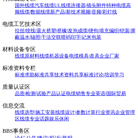
国外线缆
汽车线缆
UL线缆
连接器|插头附件
特种电缆
高
频线缆|数据线缆
新产品|新技术
视频|音频|彩灯线
电缆工艺技术区
拉丝|绞线|退火
挤塑|挤橡|发泡
成缆|绕包|填充
编织|铠装|屏
蔽
温水|辐照|干法交联
喷码印字|记米包装
材料设备专区
线缆原材料
线缆机器设备
电缆模具|盘具
企业厂家
标准资料专栏
标准求助
标准共享
技术资料共享
标准讨论|培训学习
质量认证区
品质|检测|试验
产品认证
电缆销售
专业英语|国际贸易
信息交流
线缆选型|施工安装
线缆设计|参数计算
行业资讯
企业管理
区
线缆专业话题
娱乐休闲
BBS事务区