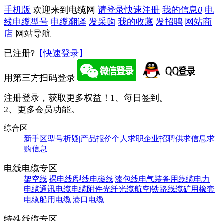
手机版
欢迎来到电缆网
请登录
快速注册
我的信息
0
电
线电缆型号
电缆翻译
发采购
我的收藏
发招聘
网站商
店
网站导航
已注册?
【快速登录】
用第三方扫码登录
注册登录，获取更多权益！
1、每日签到。
2、更多会员功能。
综合区
新手区
型号析疑|产品报价
个人求职
企业招聘
供求信息
求
购信息
电线电缆专区
架空线|裸电线|型线
电磁线|漆包线
电气装备用线缆
电力
电缆
通讯电缆
电缆附件
光纤光缆
航空|铁路线缆
矿用橡套
电缆
船用电缆|港口电缆
特殊线缆专区