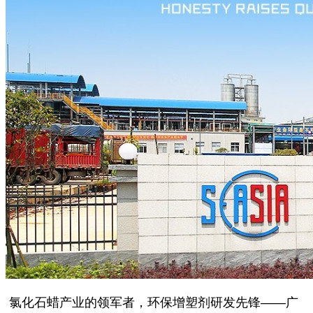
氯化石蜡产业的领军者，环保增塑剂研发先锋——广