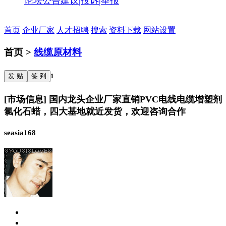
论坛公告
建议|投诉|举报
首页
企业厂家
人才招聘
搜索
资料下载
网站设置
首页 >
线缆原材料
发 贴
签 到
1
[市场信息] 国内龙头企业厂家直销PVC电线电缆增塑剂
氯化石蜡，四大基地就近发货，欢迎咨询合作
seasia168