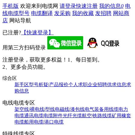
手机版
欢迎来到电缆网
请登录
快速注册
我的信息
0
电
线电缆型号
电缆翻译
发采购
我的收藏
发招聘
网站商
店
网站导航
已注册?
【快速登录】
用第三方扫码登录
注册登录，获取更多权益！
1、每日签到。
2、更多会员功能。
综合区
新手区
型号析疑|产品报价
个人求职
企业招聘
供求信息
求
购信息
电线电缆专区
架空线|裸电线|型线
电磁线|漆包线
电气装备用线缆
电力
电缆
通讯电缆
电缆附件
光纤光缆
航空|铁路线缆
矿用橡套
电缆
船用电缆|港口电缆
特殊线缆专区