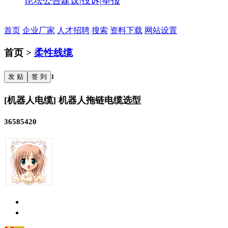
论坛公告
建议|投诉|举报
首页
企业厂家
人才招聘
搜索
资料下载
网站设置
首页 >
柔性线缆
发 贴
签 到
1
[机器人电缆] 机器人拖链电缆选型
36585420