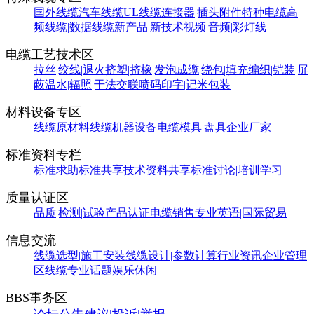
国外线缆
汽车线缆
UL线缆
连接器|插头附件
特种电缆
高
频线缆|数据线缆
新产品|新技术
视频|音频|彩灯线
电缆工艺技术区
拉丝|绞线|退火
挤塑|挤橡|发泡
成缆|绕包|填充
编织|铠装|屏
蔽
温水|辐照|干法交联
喷码印字|记米包装
材料设备专区
线缆原材料
线缆机器设备
电缆模具|盘具
企业厂家
标准资料专栏
标准求助
标准共享
技术资料共享
标准讨论|培训学习
质量认证区
品质|检测|试验
产品认证
电缆销售
专业英语|国际贸易
信息交流
线缆选型|施工安装
线缆设计|参数计算
行业资讯
企业管理
区
线缆专业话题
娱乐休闲
BBS事务区