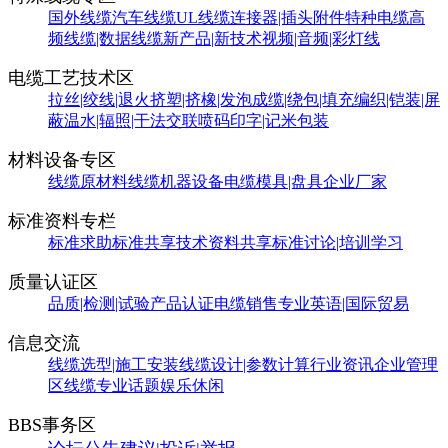
国外线缆
汽车线缆
UL线缆
连接器|插头附件
特种电缆
高
频线缆|数据线缆
新产品|新技术
视频|音频|彩灯线
电缆工艺技术区
拉丝|绞线|退火
挤塑|挤橡|发泡
成缆|绕包|填充
编织|铠装|屏
蔽
温水|辐照|干法交联
喷码印字|记米包装
材料设备专区
线缆原材料
线缆机器设备
电缆模具|盘具
企业厂家
标准资料专栏
标准求助
标准共享
技术资料共享
标准讨论|培训学习
质量认证区
品质|检测|试验
产品认证
电缆销售
专业英语|国际贸易
信息交流
线缆选型|施工安装
线缆设计|参数计算
行业资讯
企业管理
区
线缆专业话题
娱乐休闲
BBS事务区