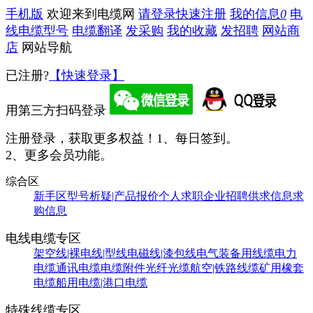
手机版
欢迎来到电缆网
请登录
快速注册
我的信息
0
电
线电缆型号
电缆翻译
发采购
我的收藏
发招聘
网站商
店
网站导航
已注册?
【快速登录】
用第三方扫码登录
注册登录，获取更多权益！
1、每日签到。
2、更多会员功能。
综合区
新手区
型号析疑|产品报价
个人求职
企业招聘
供求信息
求
购信息
电线电缆专区
架空线|裸电线|型线
电磁线|漆包线
电气装备用线缆
电力
电缆
通讯电缆
电缆附件
光纤光缆
航空|铁路线缆
矿用橡套
电缆
船用电缆|港口电缆
特殊线缆专区