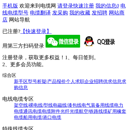
手机版
欢迎来到电缆网
请登录
快速注册
我的信息
0
电
线电缆型号
电缆翻译
发采购
我的收藏
发招聘
网站商
店
网站导航
已注册?
【快速登录】
用第三方扫码登录
注册登录，获取更多权益！
1、每日签到。
2、更多会员功能。
综合区
新手区
型号析疑|产品报价
个人求职
企业招聘
供求信息
求
购信息
电线电缆专区
架空线|裸电线|型线
电磁线|漆包线
电气装备用线缆
电力
电缆
通讯电缆
电缆附件
光纤光缆
航空|铁路线缆
矿用橡套
电缆
船用电缆|港口电缆
特殊线缆专区