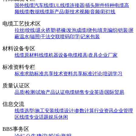
国外线缆
汽车线缆
UL线缆
连接器|插头附件
特种电缆
高
频线缆|数据线缆
新产品|新技术
视频|音频|彩灯线
电缆工艺技术区
拉丝|绞线|退火
挤塑|挤橡|发泡
成缆|绕包|填充
编织|铠装|屏
蔽
温水|辐照|干法交联
喷码印字|记米包装
材料设备专区
线缆原材料
线缆机器设备
电缆模具|盘具
企业厂家
标准资料专栏
标准求助
标准共享
技术资料共享
标准讨论|培训学习
质量认证区
品质|检测|试验
产品认证
电缆销售
专业英语|国际贸易
信息交流
线缆选型|施工安装
线缆设计|参数计算
行业资讯
企业管理
区
线缆专业话题
娱乐休闲
BBS事务区