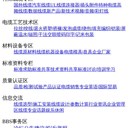
国外线缆
汽车线缆
UL线缆
连接器|插头附件
特种电缆
高
频线缆|数据线缆
新产品|新技术
视频|音频|彩灯线
电缆工艺技术区
拉丝|绞线|退火
挤塑|挤橡|发泡
成缆|绕包|填充
编织|铠装|屏
蔽
温水|辐照|干法交联
喷码印字|记米包装
材料设备专区
线缆原材料
线缆机器设备
电缆模具|盘具
企业厂家
标准资料专栏
标准求助
标准共享
技术资料共享
标准讨论|培训学习
质量认证区
品质|检测|试验
产品认证
电缆销售
专业英语|国际贸易
信息交流
线缆选型|施工安装
线缆设计|参数计算
行业资讯
企业管理
区
线缆专业话题
娱乐休闲
BBS事务区