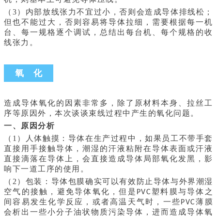
（3）内部放线张力不宜过小，否则会造成导体排线松；
但也不能过大，否则容易将导体拉细，需要根据每一机
台、每一规格逐个调试，总结出每台机、每个规格的收
线张力。
氧 化
造成导体氧化的因素非常多，除了原材料本身、拉丝工
序等原因外，本次谈谈束线过程中产生的氧化问题。
一、原因分析
（1）人体触摸：导体在生产过程中，如果员工不带手套
直接用手接触导体，潮湿的汗液粘附在导体表面或汗液
直接滴落在导体上，会直接造成导体局部氧化发黑，影
响下一道工序的使用。
（2）包装：导体包膜确实可以有效防止导体与外界潮湿
空气的接触，避免导体氧化，但是
塑料膜与导体之
PVC
间容易发生化学反应，或者高温天气时，一些
薄膜
PVC
会析出一些小分子油状物质污染导体，进而造成导体氧