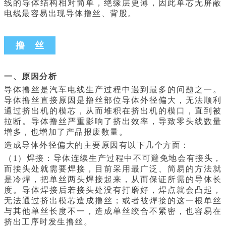
线的导体结构相对简单，绝缘层更薄，因此单芯无屏蔽
电线最容易出现导体撸丝、背股。
撸 丝
一、原因分析
导体撸丝是汽车电线生产过程中遇到最多的问题之一。
导体撸丝直接原因是撸丝部位导体外径偏大，无法顺利
通过挤出机的模芯，从而堆积在挤出机的模口，直到被
拉断。导体撸丝严重影响了挤出效率，导致零头线数量
增多，也增加了产品报废数量。
造成导体外径偏大的主要原因有以下几个方面：
（1）焊接：导体连续生产过程中不可避免地会有接头，
而接头处就需要焊接，目前采用最广泛、简易的方法就
是冷焊，把单丝两头焊接起来，从而保证所需的导体长
度。导体焊接后若接头处没有打磨好，焊点就会凸起，
无法通过挤出模芯造成撸丝；或者被焊接的这一根单丝
与其他单丝长度不一，造成单丝绞合不紧密，也容易在
挤出工序时发生撸丝。