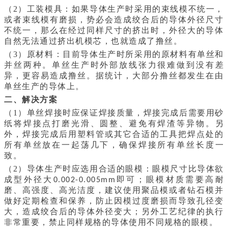
（2）工装模具：如果导体生产时采用的束线模不统一，
或者束线模有磨损，势必会造成绞合后的导体外径尺寸
不统一，那么在经过同样尺寸的挤出时，外径大的导体
自然无法通过挤出机模芯，也就造成了撸丝。
（3）原材料：目前导体生产时所采用的原材料有单丝和
并丝两种。单丝生产时外部放线张力很难做到没有差
异，更容易造成撸丝。据统计，大部分撸丝都发生在由
单丝生产的导体上。
二、解决方案
（1）单丝焊接时应保证焊接质量，焊接完成后需要用砂
纸将焊接点打磨光滑、圆整、避免有焊渣等异物。另
外，焊接完成后用塑料管或其它合适的工具把焊点处的
所有单丝放在一起荡几下，确保焊接所有单丝长度一
致。
（2）导体生产时应选用合适的眼模：眼模尺寸比导体欲
成型外径大
即可；眼模材质需要高耐
0.002-0.005mm
磨、高强度、高光洁度，建议使用聚品模或者钻石模并
做好定期检查和保养，防止因模过度磨损而导致孔径变
大，造成绞合后的导体外径变大；另外工艺纪律的执行
非常重要，禁止同样规格的导体使用不同规格的眼模。