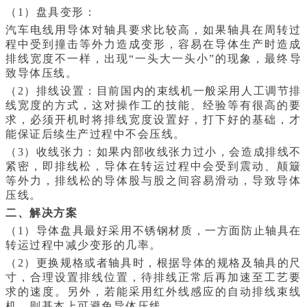
（1）盘具变形：
汽车电线用导体对轴具要求比较高，如果轴具在周转过
程中受到撞击等外力造成变形，容易在导体生产时造成
排线宽度不一样，出现“一头大一头小”的现象，最终导
致导体压线。
（2）排线设置：目前国内的束线机一般采用人工调节排
线宽度的方式，这对操作工的技能、经验等有很高的要
求，必须开机时将排线宽度设置好，打下好的基础，才
能保证后续生产过程中不会压线。
（3）收线张力：如果内部收线张力过小，会造成排线不
紧密，即排线松，导体在转运过程中会受到震动、颠簸
等外力，排线松的导体股与股之间容易滑动，导致导体
压线。
二、解决方案
（1）导体盘具最好采用不锈钢材质，一方面防止轴具在
转运过程中减少变形的几率。
（2）更换规格或者轴具时，根据导体的规格及轴具的尺
寸，合理设置排线位置，待排线正常后再加速至工艺要
求的速度。另外，若能采用红外线感应的自动排线束线
机，则基本上可避免导体压线。