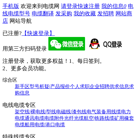
手机版
欢迎来到电缆网
请登录
快速注册
我的信息
0
电
线电缆型号
电缆翻译
发采购
我的收藏
发招聘
网站商
店
网站导航
已注册?
【快速登录】
用第三方扫码登录
注册登录，获取更多权益！
1、每日签到。
2、更多会员功能。
综合区
新手区
型号析疑|产品报价
个人求职
企业招聘
供求信息
求
购信息
电线电缆专区
架空线|裸电线|型线
电磁线|漆包线
电气装备用线缆
电力
电缆
通讯电缆
电缆附件
光纤光缆
航空|铁路线缆
矿用橡套
电缆
船用电缆|港口电缆
特殊线缆专区