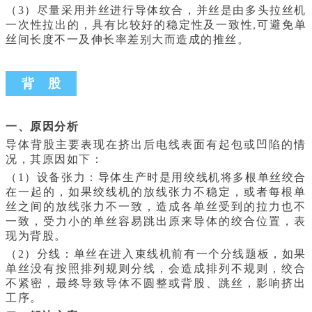
（3）尽量采用并丝进行导体纹合，并丝是由多头拉丝机
一次性拉出的，具有比较好的稳定性及一致性
可避免单
,
丝间长度不一及伸长率差别大而造成的推丝。
背 股
一、原因分析
导体背股主要表现在挤出后电线表面有起包或凹陷的情
况，其原因如下：
（1）设备张力：导体生产时是用绞线机将多根单丝绞合
在一起的，如果绞线机的放线张力不稳定，或者每根单
丝之间的放线张力不一致，造成各单丝受到的拉力也不
一致，受力小的单丝容易跳出原来导体的绞合位置，表
现为背股。
（2）分线：单丝在进入束线机前有一个分线题板，如果
单丝没有按照排列规则分线，会造成排列不规则，绞合
不紧密，最终导致导体不圆整或背股、跳丝，影响挤出
工序。