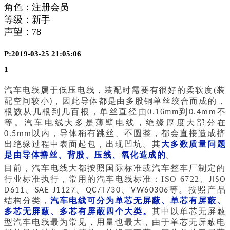
角色：注册会员
等级：新手
声望：
78
P:2019-03-25 21:05:06
1
汽车电线属于低压电线，装配时需要有很好的柔软度(装
配空间较小
，因此导体都是由多股铜单丝绞合而成的，
)
根数从几根到几百根，单丝直径由0.16mm到
不
0.4mm
等。汽车电线大多是薄壁电线，绝缘厚度大部分在
以内，导体稍有跳丝、不圆整，都会直接造成挤
0.5mm
出绝缘过程中表面起包，出现凹坑。其
大多数质量问题
是由导体撸丝、背股、压线、氧化造成的
。
目前，汽车电线大都按照国际标准或汽车整车厂制定的
行业标准执行，常用的汽车电线标准：ISO 6722、
JISO
、
、
、
等。按照产品
D611
SAE J1127
QC/T730
VW60306
结构分类，
汽车电线可分为单芯无屏蔽、单芯有屏蔽、
多芯无屏蔽、多芯有屏蔽四个大类。
其中以单芯无屏蔽
型汽车电线最为常见，用量也最大，由于单芯无屏蔽电