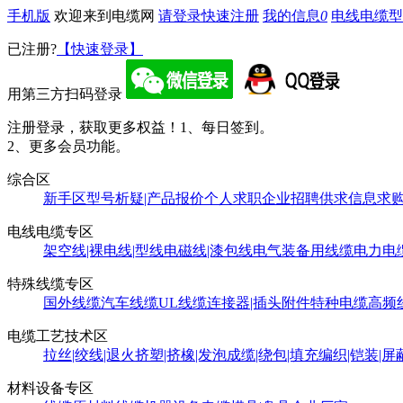
手机版
欢迎来到电缆网
请登录
快速注册
我的信息
0
电线电缆型
已注册?
【快速登录】
用第三方扫码登录
注册登录，获取更多权益！
1、每日签到。
2、更多会员功能。
综合区
新手区
型号析疑|产品报价
个人求职
企业招聘
供求信息
求
电线电缆专区
架空线|裸电线|型线
电磁线|漆包线
电气装备用线缆
电力电
特殊线缆专区
国外线缆
汽车线缆
UL线缆
连接器|插头附件
特种电缆
高频
电缆工艺技术区
拉丝|绞线|退火
挤塑|挤橡|发泡
成缆|绕包|填充
编织|铠装|屏
材料设备专区