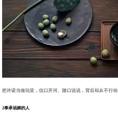
把许诺当做玩笑，信口开河、随口说说，背后却从不行动
2
奉承谄媚的人