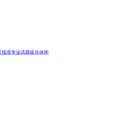
区
线缆专业话题
娱乐休闲