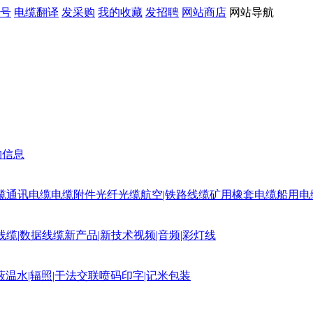
号
电缆翻译
发采购
我的收藏
发招聘
网站商店
网站导航
购信息
缆
通讯电缆
电缆附件
光纤光缆
航空|铁路线缆
矿用橡套电缆
船用电
线缆|数据线缆
新产品|新技术
视频|音频|彩灯线
蔽
温水|辐照|干法交联
喷码印字|记米包装