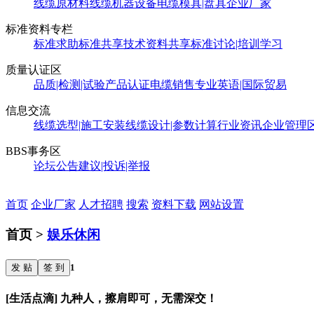
线缆原材料
线缆机器设备
电缆模具|盘具
企业厂家
标准资料专栏
标准求助
标准共享
技术资料共享
标准讨论|培训学习
质量认证区
品质|检测|试验
产品认证
电缆销售
专业英语|国际贸易
信息交流
线缆选型|施工安装
线缆设计|参数计算
行业资讯
企业管理
BBS事务区
论坛公告
建议|投诉|举报
首页
企业厂家
人才招聘
搜索
资料下载
网站设置
首页 >
娱乐休闲
发 贴
签 到
1
[生活点滴] 九种人，擦肩即可，无需深交！