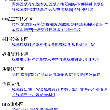
国外线缆
汽车线缆
UL线缆
连接器|插头附件
特种电缆
高
频线缆|数据线缆
新产品|新技术
视频|音频|彩灯线
电缆工艺技术区
拉丝|绞线|退火
挤塑|挤橡|发泡
成缆|绕包|填充
编织|铠装|屏
蔽
温水|辐照|干法交联
喷码印字|记米包装
材料设备专区
线缆原材料
线缆机器设备
电缆模具|盘具
企业厂家
标准资料专栏
标准求助
标准共享
技术资料共享
标准讨论|培训学习
质量认证区
品质|检测|试验
产品认证
电缆销售
专业英语|国际贸易
信息交流
线缆选型|施工安装
线缆设计|参数计算
行业资讯
企业管理
区
线缆专业话题
娱乐休闲
BBS事务区