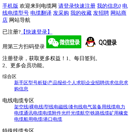
手机版
欢迎来到电缆网
请登录
快速注册
我的信息
0
电
线电缆型号
电缆翻译
发采购
我的收藏
发招聘
网站商
店
网站导航
已注册?
【快速登录】
用第三方扫码登录
注册登录，获取更多权益！
1、每日签到。
2、更多会员功能。
综合区
新手区
型号析疑|产品报价
个人求职
企业招聘
供求信息
求
购信息
电线电缆专区
架空线|裸电线|型线
电磁线|漆包线
电气装备用线缆
电力
电缆
通讯电缆
电缆附件
光纤光缆
航空|铁路线缆
矿用橡套
电缆
船用电缆|港口电缆
特殊线缆专区