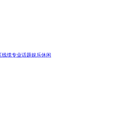
区
线缆专业话题
娱乐休闲