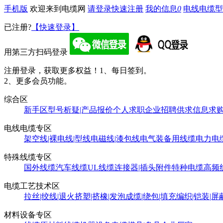
手机版
欢迎来到电缆网
请登录
快速注册
我的信息
0
电线电缆型
已注册?
【快速登录】
用第三方扫码登录
注册登录，获取更多权益！
1、每日签到。
2、更多会员功能。
综合区
新手区
型号析疑|产品报价
个人求职
企业招聘
供求信息
求
电线电缆专区
架空线|裸电线|型线
电磁线|漆包线
电气装备用线缆
电力电
特殊线缆专区
国外线缆
汽车线缆
UL线缆
连接器|插头附件
特种电缆
高频
电缆工艺技术区
拉丝|绞线|退火
挤塑|挤橡|发泡
成缆|绕包|填充
编织|铠装|屏
材料设备专区