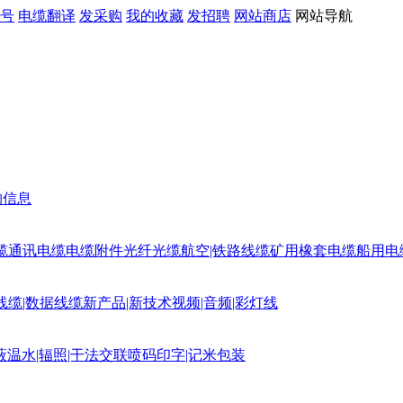
号
电缆翻译
发采购
我的收藏
发招聘
网站商店
网站导航
购信息
缆
通讯电缆
电缆附件
光纤光缆
航空|铁路线缆
矿用橡套电缆
船用电
线缆|数据线缆
新产品|新技术
视频|音频|彩灯线
蔽
温水|辐照|干法交联
喷码印字|记米包装