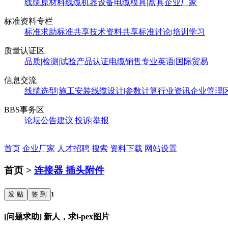
线缆原材料
线缆机器设备
电缆模具|盘具
企业厂家
标准资料专栏
标准求助
标准共享
技术资料共享
标准讨论|培训学习
质量认证区
品质|检测|试验
产品认证
电缆销售
专业英语|国际贸易
信息交流
线缆选型|施工安装
线缆设计|参数计算
行业资讯
企业管理
BBS事务区
论坛公告
建议|投诉|举报
首页
企业厂家
人才招聘
搜索
资料下载
网站设置
首页 >
连接器 插头附件
发 贴
签 到
1
[问题求助] 新人，求i-pex图片